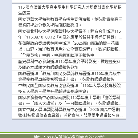
新
消
115 國立清華大學高中學生科學研究人才培育計畫化學組招
息
生簡章
國立東華大學特殊教育學系招生宣傳海報，並鼓勵貴校高三
畢業同學於分發入學階段踴躍選填。
國立臺北科技大學與龍華科技大學電子工程系合作辦理115
年「115.08.10~08.12「AI賦能應用於智慧半導體研習營」，
歡迎學生踴躍報名參加
花蓮縣政府委請秀林國中辦理「2026面山面海論壇－花蓮
場：山野、海洋教育與戶外安全實務課程」，歡迎踴躍報名
參加
「全民英檢」中級、中高級測驗現正報名中
歷史學科中心參與辦理115學年度台語片影史，歡迎歷史科
及關心本議題之教師踴躍報名參加
國教署辦理「教育部國民及學前教育署辦理116年度高級中
等學校教學卓越獎初選實施計畫」，鼓勵教師踴躍報名
中華民國全國家長教育協會為辦理「116年大學及技專校院
多元入學高三學生升學輔導家長說明會」
國家表演藝術中心國家兩廳院115學年度上學期「廳院學計
畫」—「職人大講堂」及「一日體驗課程」，鼓勵踴躍報名
參與。
國立中興大學理學院科學教育中心辦理「2026 國高中暑期
營-科技鑑識偵查實戰營」活動資訊，鼓勵學生踴躍報名參
加。
地址：976花蓮縣光復鄉林森路100號