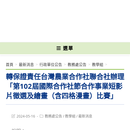
跳
轉
國立光復高級商工職業學校 National Kuangfu Commercial and Industrial
至
Vocational High School
主
要
內
容
選單
首頁
>
最新消息
>
行政單位公告
>
教務處公告
>
教學組
>
轉保證責任台灣農業合作社聯合社辦理
「第102屆國際合作社節合作事業短影
片徵選及繪畫（含四格漫畫）比賽」
Post
Post
2024-05-16
教務處公告
/
教學組
/
最新消息
last
category:
modified: