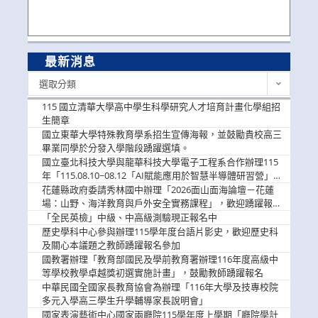
最新消息
最
選取分類
新
消
115 國立清華大學高中學生科學研究人才培育計畫化學組招
息
生簡章
國立東華大學特殊教育學系招生宣傳海報，並鼓勵貴校高三
畢業同學於分發入學階段踴躍選填。
國立臺北科技大學與龍華科技大學電子工程系合作辦理115
年「115.08.10~08.12「AI賦能應用於智慧半導體研習營」，
歡迎學生踴躍報名參加
花蓮縣政府委請秀林國中辦理「2026面山面海論壇－花蓮
場：山野、海洋教育與戶外安全實務課程」，歡迎踴躍報名
參加
「全民英檢」中級、中高級測驗現正報名中
歷史學科中心參與辦理115學年度台語片影史，歡迎歷史科
及關心本議題之教師踴躍報名參加
國教署辦理「教育部國民及學前教育署辦理116年度高級中
等學校教學卓越獎初選實施計畫」，鼓勵教師踴躍報名
中華民國全國家長教育協會為辦理「116年大學及技專校院
多元入學高三學生升學輔導家長說明會」
國家表演藝術中心國家兩廳院115學年度上學期「廳院學計