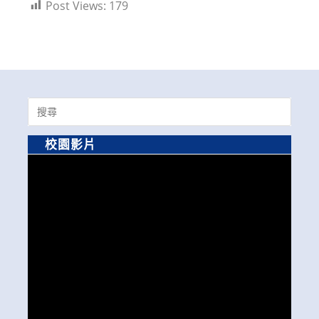
Post Views:
179
Search
for:
校園影片