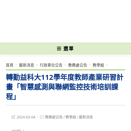
跳
轉
國立光復高級商工職業學校 National Kuangfu Commercial and Industrial
至
Vocational High School
主
要
內
容
選單
首頁
>
最新消息
>
行政單位公告
>
教務處公告
>
教學組
>
轉勤益科大112學年度教師產業研習計
畫「智慧感測與聯網監控技術培訓課
程」
Post
Post
2024-03-04
教務處公告
/
教學組
/
最新消息
last
category:
modified: