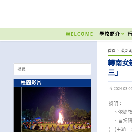
跳
轉
至
國立光復高級商工職業學校 National Kuangfu Commercial and Industrial Vocati
主
要
WELCOME
學校簡介
內
容
首頁
>
最新
轉南女
Search
三」
for:
校園影片
Post
2024-03-0
last
modified:
說明：
一、依據教
二、旨揭
(一)主題一