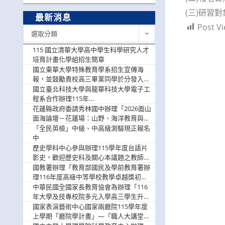
(三)研習
最新消息
Post Vi
最
選取分類
新
消
115 國立清華大學高中學生科學研究人才
息
培育計畫化學組招生簡章
國立東華大學特殊教育學系招生宣傳海
報，並鼓勵貴校高三畢業同學於分發入學
階段踴躍選填。
國立臺北科技大學與龍華科技大學電子工
程系合作辦理115年
「115.08.10~08.12「AI賦能應用於智慧半
花蓮縣政府委請秀林國中辦理「2026面山
導體研習營」，歡迎學生踴躍報名參加
面海論壇－花蓮場：山野、海洋教育與戶
外安全實務課程」，歡迎踴躍報名參加
「全民英檢」中級、中高級測驗現正報名
中
歷史學科中心參與辦理115學年度台語片
影史，歡迎歷史科及關心本議題之教師踴
躍報名參加
國教署辦理「教育部國民及學前教育署辦
理116年度高級中等學校教學卓越獎初選
實施計畫」，鼓勵教師踴躍報名
中華民國全國家長教育協會為辦理「116
年大學及技專校院多元入學高三學生升學
輔導家長說明會」
國家表演藝術中心國家兩廳院115學年度
上學期「廳院學計畫」—「職人大講堂」