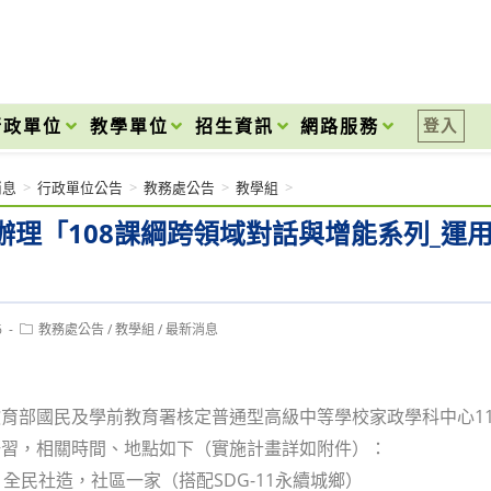
onal High School
行政單位
教學單位
招生資訊
網路服務
登入
消息
>
行政單位公告
>
教務處公告
>
教學組
>
辦理「108課綱跨領域對話與增能系列_運用
Post
6
教務處公告
/
教學組
/
最新消息
category:
育部國民及學前教育署核定普通型高級中等學校家政學科中心1
研習，相關時間、地點如下（實施計畫詳如附件）：
: 全民社造，社區一家（搭配SDG-11永續城鄉）