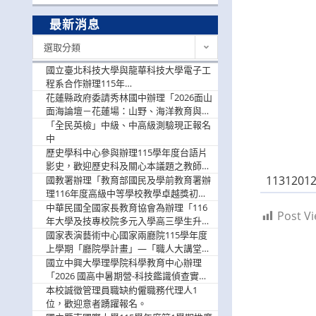
最新消息
最
選取分類
新
消
國立臺北科技大學與龍華科技大學電子工
息
程系合作辦理115年
「115.08.10~08.12「AI賦能應用於智慧半
花蓮縣政府委請秀林國中辦理「2026面山
導體研習營」，歡迎學生踴躍報名參加
面海論壇－花蓮場：山野、海洋教育與戶
外安全實務課程」，歡迎踴躍報名參加
「全民英檢」中級、中高級測驗現正報名
中
歷史學科中心參與辦理115學年度台語片
影史，歡迎歷史科及關心本議題之教師踴
1131201
躍報名參加
國教署辦理「教育部國民及學前教育署辦
理116年度高級中等學校教學卓越獎初選
實施計畫」，鼓勵教師踴躍報名
中華民國全國家長教育協會為辦理「116
Post Vi
年大學及技專校院多元入學高三學生升學
輔導家長說明會」
國家表演藝術中心國家兩廳院115學年度
上學期「廳院學計畫」—「職人大講堂」
及「一日體驗課程」，鼓勵踴躍報名參
國立中興大學理學院科學教育中心辦理
與。
「2026 國高中暑期營-科技鑑識偵查實戰
營」活動資訊，鼓勵學生踴躍報名參加。
本校誠徵管理員職缺約僱職務代理人1
位，歡迎意者踴躍報名。