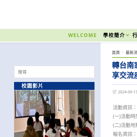
跳
轉
至
國立光復高級商工職業學校 National Kuangfu Commercial and Industrial Vocati
主
要
WELCOME
學校簡介
內
容
首頁
>
最新
轉台南
Search
享交流
for:
校園影片
Post
2024-09-1
last
modified:
活動資訊
(一)活動時
(二)活動
報名資訊