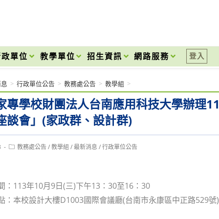
onal High School
行政單位
教學單位
招生資訊
網路服務
登入
消息
>
行政單位公告
>
教務處公告
>
教學組
>
家專學校財團法人台南應用科技大學辦理1
座談會」(家政群、設計群)
Post
3
教務處公告
/
教學組
/
最新消息
/
行政單位公告
category:
：
間：113年10月9日(三)下午13：30至16：30
地點：本校設計大樓D1003國際會議廳(台南市永康區中正路529號)
：