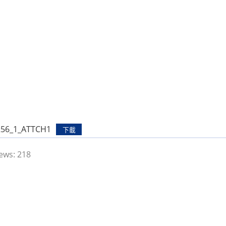
256_1_ATTCH1
下載
ews:
218