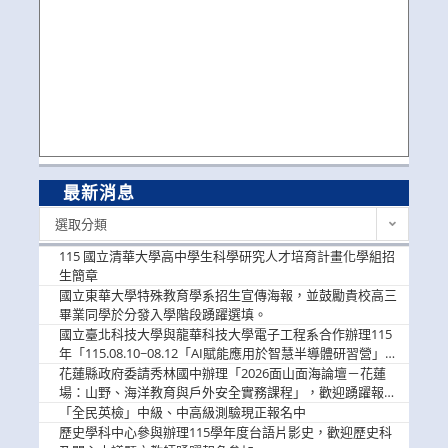
最新消息
最
選取分類
新
消
115 國立清華大學高中學生科學研究人才培育計畫化學組招
息
生簡章
國立東華大學特殊教育學系招生宣傳海報，並鼓勵貴校高三
畢業同學於分發入學階段踴躍選填。
國立臺北科技大學與龍華科技大學電子工程系合作辦理115
年「115.08.10~08.12「AI賦能應用於智慧半導體研習營」，
歡迎學生踴躍報名參加
花蓮縣政府委請秀林國中辦理「2026面山面海論壇－花蓮
場：山野、海洋教育與戶外安全實務課程」，歡迎踴躍報名
參加
「全民英檢」中級、中高級測驗現正報名中
歷史學科中心參與辦理115學年度台語片影史，歡迎歷史科