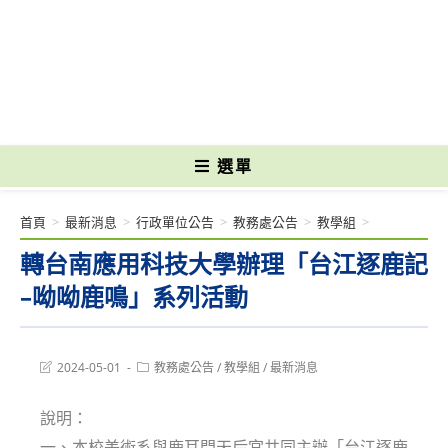
跳
轉
國立光復高級商工職業學校 National Kuangfu Commercial and Industrial
至
Vocational High School
主
要
內
容
選單
首頁
>
最新消息
>
行政單位公告
>
教務處公告
>
教學組
>
轉台南應用科技大學辦理「台江逐鹿記
–呦呦鹿鳴」系列活動
Post
Post
2024-05-01
教務處公告
/
教學組
/
最新消息
last
category:
modified:
說明：
一、本校美術系與鹿耳門天后宮共同主辦「台江逐鹿