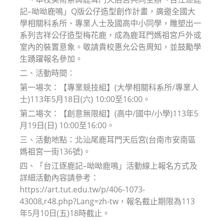
記–呦呦鹿鳴」Q版公仔造型創作計畫，廣邀全國大
學相關科系所、專業人士及國高中小同學，雕塑出一
系列吉祥公仔造型梅花鹿，成為鹿耳門媽祖宮戶外或
室內的裝置意象。敬請貴校惠允公告周知，並鼓勵學
生踴躍報名參加。
二、活動時間：
第一場次：【專業競技組】(大學相關科系所/專業人
士)113年5月18日(六) 10:00至16:00。
第二場次：【創意無限組】(高中/國中/小學)113年5
月19日(日) 10:00至16:00。
三、活動地點：北汕尾鹿耳門天后宮(台南市安南區
媽祖宮一街136號)。
四、「台江逐鹿記–呦呦鹿鳴」活動線上報名方式及
詳細活動內容請參考：
https://art.tut.edu.tw/p/406-1073-
43008,r48.php?Lang=zh-tw，報名截止期限為113
年5月10日(五)18時截止。