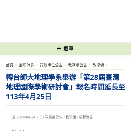
跳
轉
國立光復高級商工職業學校 National Kuangfu Commercial and Industrial
至
Vocational High School
主
要
內
容
選單
首頁
>
最新消息
>
行政單位公告
>
教務處公告
>
教學組
>
轉台師大地理學系舉辦「第28屆臺灣
地理國際學術研討會」報名時間延長至
113年4月25日
Post
Post
2024-04-24
教務處公告
/
教學組
/
最新消息
last
category:
modified: