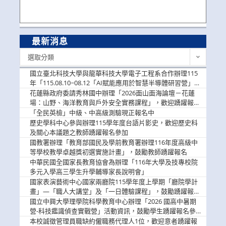
最新消息
最
選取分類
新
消
國立臺北科技大學與龍華科技大學電子工程系合作辦理115
息
年「115.08.10~08.12「AI賦能應用於智慧半導體研習營」，
歡迎學生踴躍報名參加
花蓮縣政府委請秀林國中辦理「2026面山面海論壇－花蓮
場：山野、海洋教育與戶外安全實務課程」，歡迎踴躍報名
參加
「全民英檢」中級、中高級測驗現正報名中
歷史學科中心參與辦理115學年度台語片影史，歡迎歷史科
及關心本議題之教師踴躍報名參加
國教署辦理「教育部國民及學前教育署辦理116年度高級中
等學校教學卓越獎初選實施計畫」，鼓勵教師踴躍報名
中華民國全國家長教育協會為辦理「116年大學及技專校院
多元入學高三學生升學輔導家長說明會」
國家表演藝術中心國家兩廳院115學年度上學期「廳院學計
畫」—「職人大講堂」及「一日體驗課程」，鼓勵踴躍報名
參與。
國立中興大學理學院科學教育中心辦理「2026 國高中暑期
營-科技鑑識偵查實戰營」活動資訊，鼓勵學生踴躍報名參
加。
本校誠徵管理員職缺約僱職務代理人1位，歡迎意者踴躍報