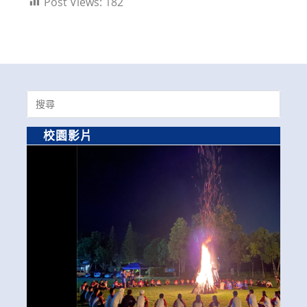
Post Views:
182
Search
for:
校園影片