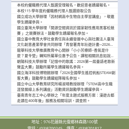
消
本校約僱職務代理人甄選受理報名，歡迎意者踴躍報名。
息
本校115 學年度約僱職務代理人甄選錄取公告
國立成功大學辦理「因材網高中生物自主學習講座」，敬邀
學生踴躍參與。
國立臺灣大學辦理「開源空間資訊於國家韌性應用黑客松競
賽 」之競賽辦法，鼓勵學生踴躍報名參加。
國立臺中教育大學社會責任與永續發展中心與社團法人臺灣
文化創意產業學會共同辦理「青發署青年壯遊計畫─2026臺
中舊城都市建築文化體驗」活動，敬邀學生踴躍報名參加，
龍華科技大學推廣教育中心開辦「小小芳療師~香氣是什
公告周知。
麼？夏令營」轉知所屬單位惠予公告，課程相關訊息如說
明。
朝陽科技大學辦理「記憶中的歌謠：2026第一屆臺語老歌新
聲盃大賽」鼓勵所屬學生踴躍報名參與。
國立海洋科技博物館辦理「2026全國學生遙控帆船STEAM創
客大賽」鼓勵學生踴躍組隊報名參加。
國立中山大學教育研究所楊淑晴教授辦理「STEM高中生職
涯發展線上系列講座」活動資訊鼓勵學生踴躍參與。
臺南青年志工中心舉辦之「年度主題式服務方案：漫遊古都
走讀在400年後」服務及相關培訓，請查照。
地址：976花蓮縣光復鄉林森路100號
電話：(03)8700245
傳真：(03)8701817