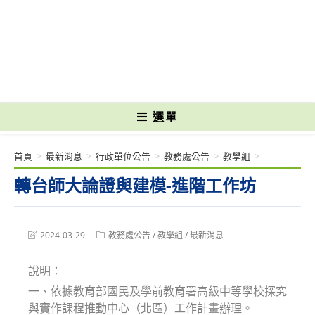
跳
轉
國立光復高級商工職業學校 National Kuangfu Commercial and Industrial
至
Vocational High School
主
要
內
容
選單
首頁
>
最新消息
>
行政單位公告
>
教務處公告
>
教學組
>
轉台師大論證與建模-進階工作坊
Post
Post
2024-03-29
教務處公告
/
教學組
/
最新消息
last
category:
modified:
說明：
一、依據教育部國民及學前教育署高級中等學校探究
與實作課程推動中心（北區）工作計畫辦理。