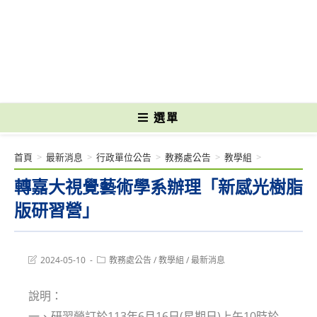
跳
轉
國立光復高級商工職業學校 National Kuangfu Commercial and Industrial
至
Vocational High School
主
要
內
容
選單
首頁
>
最新消息
>
行政單位公告
>
教務處公告
>
教學組
>
轉嘉大視覺藝術學系辦理「新感光樹脂
版研習營」
Post
Post
2024-05-10
教務處公告
/
教學組
/
最新消息
last
category:
modified:
說明：
一、研習營訂於113年6月16日(星期日)上午10時於