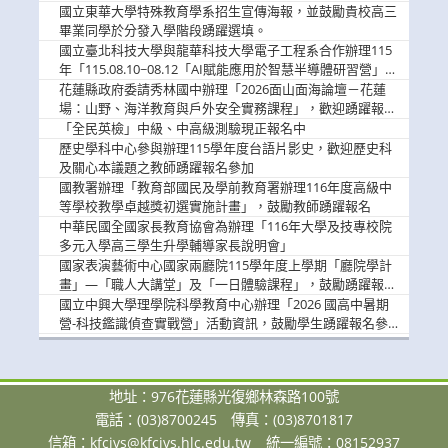
國立東華大學特殊教育學系招生宣傳海報，並鼓勵貴校高三
畢業同學於分發入學階段踴躍選填。
國立臺北科技大學與龍華科技大學電子工程系合作辦理115
年「115.08.10~08.12「AI賦能應用於智慧半導體研習營」，
歡迎學生踴躍報名參加
花蓮縣政府委請秀林國中辦理「2026面山面海論壇－花蓮
場：山野、海洋教育與戶外安全實務課程」，歡迎踴躍報名
參加
「全民英檢」中級、中高級測驗現正報名中
歷史學科中心參與辦理115學年度台語片影史，歡迎歷史科
及關心本議題之教師踴躍報名參加
國教署辦理「教育部國民及學前教育署辦理116年度高級中
等學校教學卓越獎初選實施計畫」，鼓勵教師踴躍報名
中華民國全國家長教育協會為辦理「116年大學及技專校院
多元入學高三學生升學輔導家長說明會」
國家表演藝術中心國家兩廳院115學年度上學期「廳院學計
畫」—「職人大講堂」及「一日體驗課程」，鼓勵踴躍報名
參與。
國立中興大學理學院科學教育中心辦理「2026 國高中暑期
營-科技鑑識偵查實戰營」活動資訊，鼓勵學生踴躍報名參
加。
地址：976花蓮縣光復鄉林森路100號
電話：(03)8700245
傳真：(03)8701817
信箱：
kfcivs@kfcivs.hlc.edu.tw
統一編號：08152937