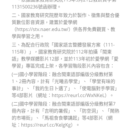
1131500236號函辦理。
二、國家教育研究院歷年致力於製作、徵集與整合優
質數位影音資源，建置於愛學網
（https://stv.naer.edu.tw/）供各界免費觀賞、教
學與學習之用。
三、為配合行政院「國家語言整體發展方案（111-
115年）」，國家教育研究院於112年拍攝「閩東
語」教學媒體影片12部，並於113年初於愛學網「愛
學習」專區完成上架，各學習階段影片內容包含：
(一)國小學習階段：融合閩東語部編版分級教材第
1、2冊內容，計有「光曦去學堂」、「學堂有味的
事計」、「我的生日卜遘了」、「使電腦對手學習」
等4部影片（網址：https://reurl.cc/WxNKeL）。
(二)國中學習階段：融合閩東語部編版分級教材第7
冊內容，計有「吉明的暑假」、「防空洞」、「鬧熱
的市場街」、「馬祖食食攀講起」等4部影片（網
址：https://reurl.cc/KelgKg）。