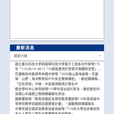
最新消息
最
選取分類
新
消
國立臺北科技大學與龍華科技大學電子工程系合作辦理115
息
年「115.08.10~08.12「AI賦能應用於智慧半導體研習營」，
歡迎學生踴躍報名參加
花蓮縣政府委請秀林國中辦理「2026面山面海論壇－花蓮
場：山野、海洋教育與戶外安全實務課程」，歡迎踴躍報名
參加
「全民英檢」中級、中高級測驗現正報名中
歷史學科中心參與辦理115學年度台語片影史，歡迎歷史科
及關心本議題之教師踴躍報名參加
國教署辦理「教育部國民及學前教育署辦理116年度高級中
等學校教學卓越獎初選實施計畫」，鼓勵教師踴躍報名
中華民國全國家長教育協會為辦理「116年大學及技專校院
多元入學高三學生升學輔導家長說明會」