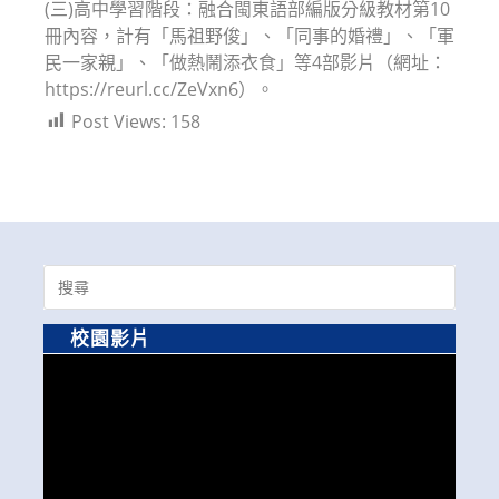
(三)高中學習階段：融合閩東語部編版分級教材第10
冊內容，計有「馬祖野俊」、「同事的婚禮」、「軍
民一家親」、「做熱鬧添衣食」等4部影片（網址：
https://reurl.cc/ZeVxn6）。
Post Views:
158
Search
for:
校園影片