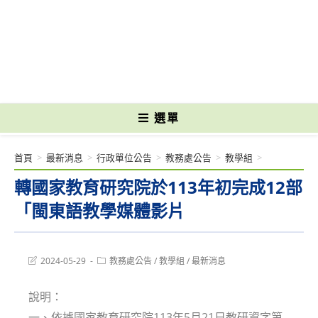
跳
轉
國立光復高級商工職業學校 National Kuangfu Commercial and Industrial
至
Vocational High School
主
要
內
容
選單
首頁
>
最新消息
>
行政單位公告
>
教務處公告
>
教學組
>
轉國家教育研究院於113年初完成12部
「閩東語教學媒體影片
Post
Post
2024-05-29
教務處公告
/
教學組
/
最新消息
last
category:
modified:
說明：
一、依據國家教育研究院113年5月21日教研資字第