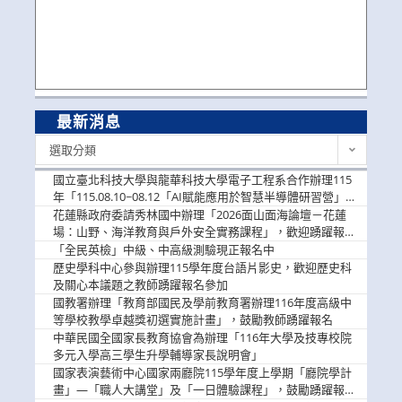
最新消息
最
選取分類
新
消
國立臺北科技大學與龍華科技大學電子工程系合作辦理115
息
年「115.08.10~08.12「AI賦能應用於智慧半導體研習營」，
歡迎學生踴躍報名參加
花蓮縣政府委請秀林國中辦理「2026面山面海論壇－花蓮
場：山野、海洋教育與戶外安全實務課程」，歡迎踴躍報名
參加
「全民英檢」中級、中高級測驗現正報名中
歷史學科中心參與辦理115學年度台語片影史，歡迎歷史科
及關心本議題之教師踴躍報名參加
國教署辦理「教育部國民及學前教育署辦理116年度高級中
等學校教學卓越獎初選實施計畫」，鼓勵教師踴躍報名
中華民國全國家長教育協會為辦理「116年大學及技專校院
多元入學高三學生升學輔導家長說明會」
國家表演藝術中心國家兩廳院115學年度上學期「廳院學計
畫」—「職人大講堂」及「一日體驗課程」，鼓勵踴躍報名