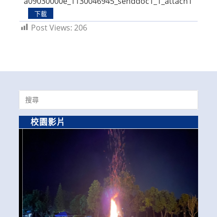
a09030000e_1130046945_senddoc1_1_attach1
下載
Post Views:
206
Search
for:
校園影片