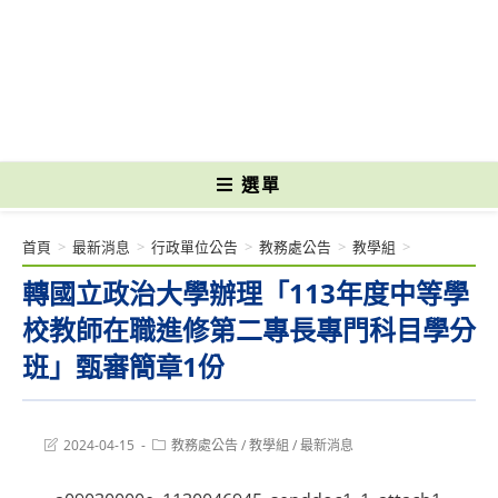
跳
轉
國立光復高級商工職業學校 National Kuangfu Commercial and Industrial
至
Vocational High School
主
要
內
容
選單
首頁
>
最新消息
>
行政單位公告
>
教務處公告
>
教學組
>
轉國立政治大學辦理「113年度中等學
校教師在職進修第二專長專門科目學分
班」甄審簡章1份
Post
Post
2024-04-15
教務處公告
/
教學組
/
最新消息
last
category:
modified: