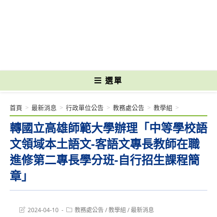
跳
轉
國立光復高級商工職業學校 National Kuangfu Commercial and Industrial
至
Vocational High School
主
要
內
容
選單
首頁
>
最新消息
>
行政單位公告
>
教務處公告
>
教學組
>
轉國立高雄師範大學辦理「中等學校語
文領域本土語文-客語文專長教師在職
進修第二專長學分班-自行招生課程簡
章」
Post
Post
2024-04-10
教務處公告
/
教學組
/
最新消息
last
category: