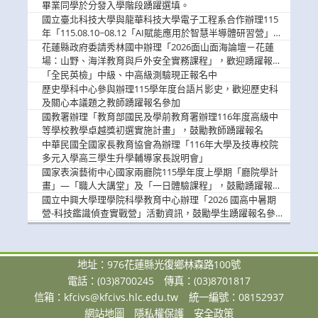
畢業同學於分發入學階段踴躍選填。
國立臺北科技大學與龍華科技大學電子工程系合作辦理115
年「115.08.10~08.12「AI賦能應用於智慧半導體研習營」，
歡迎學生踴躍報名參加
花蓮縣政府委請秀林國中辦理「2026面山面海論壇－花蓮
場：山野、海洋教育與戶外安全實務課程」，歡迎踴躍報名
參加
「全民英檢」中級、中高級測驗現正報名中
歷史學科中心參與辦理115學年度台語片影史，歡迎歷史科
及關心本議題之教師踴躍報名參加
國教署辦理「教育部國民及學前教育署辦理116年度高級中
等學校教學卓越獎初選實施計畫」，鼓勵教師踴躍報名
中華民國全國家長教育協會為辦理「116年大學及技專校院
多元入學高三學生升學輔導家長說明會」
國家表演藝術中心國家兩廳院115學年度上學期「廳院學計
畫」—「職人大講堂」及「一日體驗課程」，鼓勵踴躍報名
參與。
國立中興大學理學院科學教育中心辦理「2026 國高中暑期
營-科技鑑識偵查實戰營」活動資訊，鼓勵學生踴躍報名參
加。
地址：976花蓮縣光復鄉林森路100號
電話：(03)8700245
傳真：(03)8701817
信箱：
kfcivs@kfcivs.hlc.edu.tw
統一編號：08152937
網站地圖
隱私權保護
安全政策