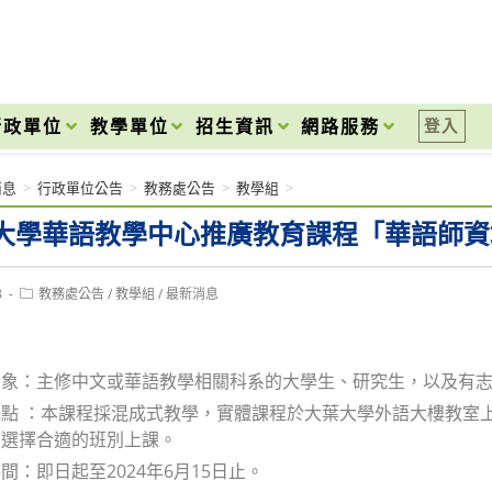
onal High School
行政單位
教學單位
招生資訊
網路服務
登入
消息
>
行政單位公告
>
教務處公告
>
教學組
>
大學華語教學中心推廣教育課程「華語師資
Post
3
教務處公告
/
教學組
/
最新消息
category:
對象：主修中文或華語教學相關科系的大學生、研究生，以及有
點 ：本課程採混成式教學，實體課程於大葉大學外語大樓教室上課，
間選擇合適的班別上課。
間：即日起至2024年6月15日止。