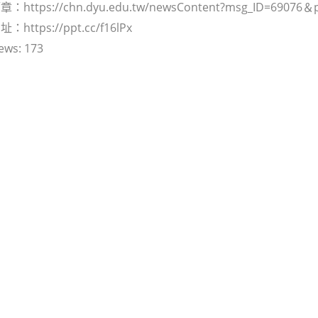
ttps://chn.dyu.edu.tw/newsContent?msg_ID=69076＆p
ttps://ppt.cc/f16lPx
ews:
173