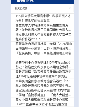
最新消息
最
選取分類
新
消
115 國立清華大學高中學生科學研究人才
息
培育計畫化學組招生簡章
國立東華大學特殊教育學系招生宣傳海
報，並鼓勵貴校高三畢業同學於分發入學
階段踴躍選填。
國立臺北科技大學與龍華科技大學電子工
程系合作辦理115年
「115.08.10~08.12「AI賦能應用於智慧半
花蓮縣政府委請秀林國中辦理「2026面山
導體研習營」，歡迎學生踴躍報名參加
面海論壇－花蓮場：山野、海洋教育與戶
外安全實務課程」，歡迎踴躍報名參加
「全民英檢」中級、中高級測驗現正報名
中
歷史學科中心參與辦理115學年度台語片
影史，歡迎歷史科及關心本議題之教師踴
躍報名參加
國教署辦理「教育部國民及學前教育署辦
理116年度高級中等學校教學卓越獎初選
實施計畫」，鼓勵教師踴躍報名
中華民國全國家長教育協會為辦理「116
年大學及技專校院多元入學高三學生升學
輔導家長說明會」
國家表演藝術中心國家兩廳院115學年度
上學期「廳院學計畫」—「職人大講堂」
及「一日體驗課程」，鼓勵踴躍報名參
國立中興大學理學院科學教育中心辦理
與。
「2026 國高中暑期營-科技鑑識偵查實戰