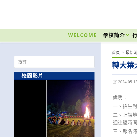
跳
轉
至
國立光復高級商工職業學校 National Kuangfu Commercial and Industrial Vocati
主
要
WELCOME
學校簡介
內
容
首頁
>
最新
Search
轉大葉
for:
校園影片
Post
2024-05-1
last
modified:
說明：
一、招生
二、上課地
通往返時
三、報名時