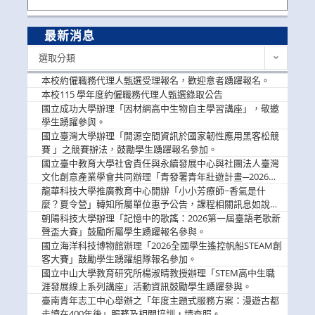
最新消息
最
選取分類
新
消
本校約僱職務代理人甄選受理報名，歡迎意者踴躍報名。
息
本校115 學年度約僱職務代理人甄選錄取公告
國立成功大學辦理「因材網高中生物自主學習講座」，敬邀
學生踴躍參與。
國立臺灣大學辦理「開源空間資訊於國家韌性應用黑客松競
賽 」之競賽辦法，鼓勵學生踴躍報名參加。
國立臺中教育大學社會責任與永續發展中心與社團法人臺灣
文化創意產業學會共同辦理「青發署青年壯遊計畫─2026臺
中舊城都市建築文化體驗」活動，敬邀學生踴躍報名參加，
龍華科技大學推廣教育中心開辦「小小芳療師~香氣是什
公告周知。
麼？夏令營」轉知所屬單位惠予公告，課程相關訊息如說
明。
朝陽科技大學辦理「記憶中的歌謠：2026第一屆臺語老歌新
聲盃大賽」鼓勵所屬學生踴躍報名參與。
國立海洋科技博物館辦理「2026全國學生遙控帆船STEAM創
客大賽」鼓勵學生踴躍組隊報名參加。
國立中山大學教育研究所楊淑晴教授辦理「STEM高中生職
涯發展線上系列講座」活動資訊鼓勵學生踴躍參與。
臺南青年志工中心舉辦之「年度主題式服務方案：漫遊古都
走讀在400年後」服務及相關培訓，請查照。