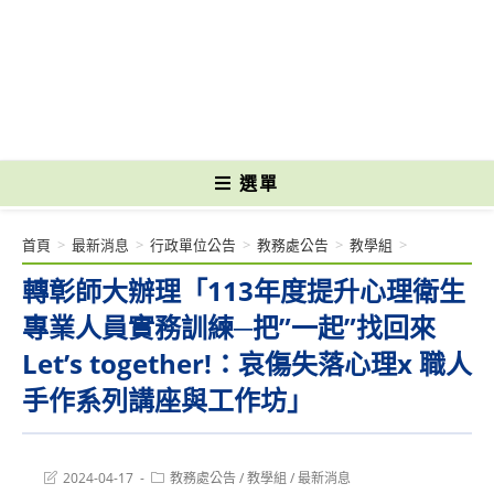
跳
轉
國立光復高級商工職業學校 National Kuangfu Commercial and Industrial
至
Vocational High School
主
要
內
容
選單
首頁
>
最新消息
>
行政單位公告
>
教務處公告
>
教學組
>
轉彰師大辦理「113年度提升心理衛生
專業人員實務訓練─把”一起”找回來
Let’s together!：哀傷失落心理x 職人
手作系列講座與工作坊」
Post
Post
2024-04-17
教務處公告
/
教學組
/
最新消息
last
category: