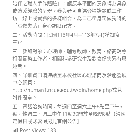
陪伴之職人手作體驗」，讓原本平面的意象轉為具象
或體感經驗的呈現。參與者可自選分場講題或工作
坊、線上或實體的多樣組合，為自己量身定做獨特的
「哀傷失落」身心調癒配方。
二、活動時間：民國113年4月─113年7月(詳如簡
章)。
三、參加對象：心理師、輔導教師、教育、諮商輔導
相關實務工作者、相關科系研究生及對哀傷失落有興
趣者。
四、詳細資訊請連結至本校社區心理諮商及潛能發展
中心網頁：
http://human1.ncue.edu.tw/bin/home.php或見
附件簡章。
五、電話洽詢時間：每週四至週六上午8點至下午5
點，惟週二、週三中午11點30開放至晚間8點【遇國
定假日或寒暑假另見官網公告】
Post Views:
183