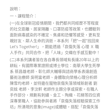
modified:
說明：
一、課程簡介：
(一)在全球新冠疫情期間，我們都共同經歷不等程度
的社交距離、居家隔離、口罩防疫等政策，也體驗到
面對病毒感染的不確定、焦慮和恐懼等感受，更有至
親好友、鄰人生命的消逝，本系列「把”一起”找回來
Let’s Together!」，期能透過「哀傷失落 心理 Ｘ 職
人手作」共同合作，把「人味」交織在手感互動中！
(二)本系列講者皆在各自專長領域有長達20年以上的
耕耘，有國際專業證照或博士學位：南華大學生死學
系 蔡昌雄老師、彰化師大輔導與諮商學系表達創造
藝術治療師 吳明富老師、身體取向榮格心理分析師
陳雪均老師，並特邀在寵物哀傷失落領域新創者 劉
奕妶 老師、李汶軒 老師作主題分享或探索。在職人
手作部分，規劃有刺繡、金工、陶織、花精等四位資
深專業職人，協助參與者將「哀傷失落經驗探索工作
坊」所湧現的意象(image)或體驗，搭配「哀傷失落