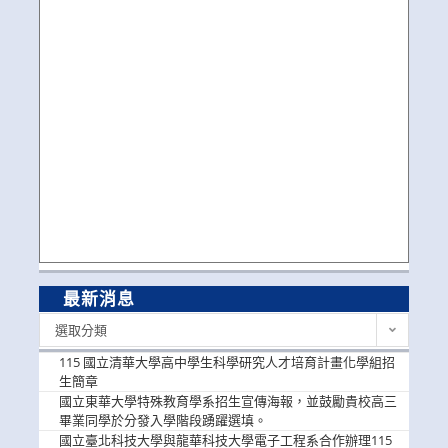
最新消息
最
選取分類
新
消
115 國立清華大學高中學生科學研究人才培育計畫化學組招
息
生簡章
國立東華大學特殊教育學系招生宣傳海報，並鼓勵貴校高三
畢業同學於分發入學階段踴躍選填。
國立臺北科技大學與龍華科技大學電子工程系合作辦理115