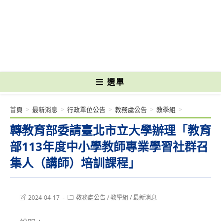
跳
轉
國立光復高級商工職業學校 National Kuangfu Commercial and Industrial
至
Vocational High School
主
要
內
容
選單
首頁
>
最新消息
>
行政單位公告
>
教務處公告
>
教學組
>
轉教育部委請臺北市立大學辦理「教育
部113年度中小學教師專業學習社群召
集人（講師）培訓課程」
Post
Post
2024-04-17
教務處公告
/
教學組
/
最新消息
last
category:
modified: