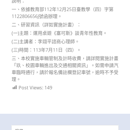
說明：
一、依據教育部112年12月25日臺教學（四）字第
1122806656J號函辦理。
二、研習資訊（詳如實施計畫）：
(一)主題：運用桌遊《塞可斯》談青年性教育。
(二)主講者：李翊平諮商心理師。
(三)時間：113年7月11日（四）。
三、本校實施車輛管制及計時收費，請詳閱實施計畫
「玖、校園車輛進出及交通相關資訊」。如需申請汽
車臨時通行，請於報名備註欄登記車號，逾時不予受
理。
Post Views:
149
Search