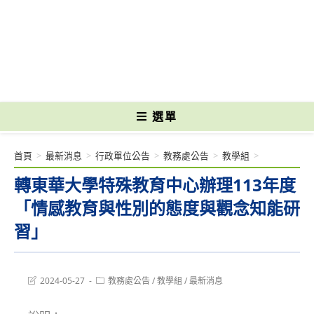
跳
轉
國立光復高級商工職業學校 National Kuangfu Commercial and Industrial
至
Vocational High School
主
要
內
容
選單
首頁
>
最新消息
>
行政單位公告
>
教務處公告
>
教學組
>
轉東華大學特殊教育中心辦理113年度
「情感教育與性別的態度與觀念知能研
習」
Post
Post
2024-05-27
教務處公告
/
教學組
/
最新消息
last
category:
modified: