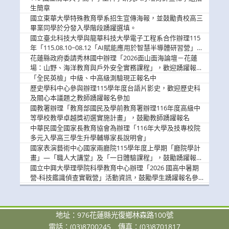
息
生簡章
國立東華大學特殊教育學系招生宣傳海報，並鼓勵貴校高三
畢業同學於分發入學階段踴躍選填。
國立臺北科技大學與龍華科技大學電子工程系合作辦理115
年「115.08.10~08.12「AI賦能應用於智慧半導體研習營」，
歡迎學生踴躍報名參加
花蓮縣政府委請秀林國中辦理「2026面山面海論壇－花蓮
場：山野、海洋教育與戶外安全實務課程」，歡迎踴躍報名
參加
「全民英檢」中級、中高級測驗現正報名中
歷史學科中心參與辦理115學年度台語片影史，歡迎歷史科
及關心本議題之教師踴躍報名參加
國教署辦理「教育部國民及學前教育署辦理116年度高級中
等學校教學卓越獎初選實施計畫」，鼓勵教師踴躍報名
中華民國全國家長教育協會為辦理「116年大學及技專校院
多元入學高三學生升學輔導家長說明會」
國家表演藝術中心國家兩廳院115學年度上學期「廳院學計
畫」—「職人大講堂」及「一日體驗課程」，鼓勵踴躍報名
參與。
國立中興大學理學院科學教育中心辦理「2026 國高中暑期
營-科技鑑識偵查實戰營」活動資訊，鼓勵學生踴躍報名參
加。
地址：976花蓮縣光復鄉林森路100號
電話：(03)8700245
傳真：(03)8701817