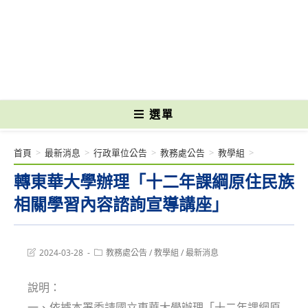
跳
轉
國立光復高級商工職業學校 National Kuangfu Commercial and Industrial
至
Vocational High School
主
要
內
容
選單
首頁
>
最新消息
>
行政單位公告
>
教務處公告
>
教學組
>
轉東華大學辦理「十二年課綱原住民族
相關學習內容諮詢宣導講座」
Post
Post
2024-03-28
教務處公告
/
教學組
/
最新消息
last
category:
modified:
說明：
一、依據本署委請國立東華大學辦理「十二年課綱原