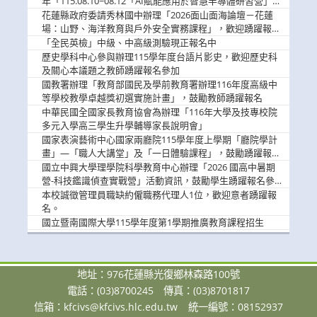
年「115.08.10~08.12「AI賦能應用於智慧半導體研習營」，
歡迎學生踴躍報名參加
花蓮縣政府委請秀林國中辦理「2026面山面海論壇－花蓮
場：山野、海洋教育與戶外安全實務課程」，歡迎踴躍報名
參加
「全民英檢」中級、中高級測驗現正報名中
歷史學科中心參與辦理115學年度台語片影史，歡迎歷史科
及關心本議題之教師踴躍報名參加
國教署辦理「教育部國民及學前教育署辦理116年度高級中
等學校教學卓越獎初選實施計畫」，鼓勵教師踴躍報名
中華民國全國家長教育協會為辦理「116年大學及技專校院
多元入學高三學生升學輔導家長說明會」
國家表演藝術中心國家兩廳院115學年度上學期「廳院學計
畫」—「職人大講堂」及「一日體驗課程」，鼓勵踴躍報名
參與。
國立中興大學理學院科學教育中心辦理「2026 國高中暑期
營-科技鑑識偵查實戰營」活動資訊，鼓勵學生踴躍報名參
加。
本校誠徵管理員職缺約僱職務代理人1位，歡迎意者踴躍報
名。
國立暨南國際大學115學年度第1學期推廣教育課程招生
地址：976花蓮縣光復鄉林森路100號
電話：(03)8700245
傳真：(03)8701817
信箱：
kfcivs@kfcivs.hlc.edu.tw
統一編號：08152937