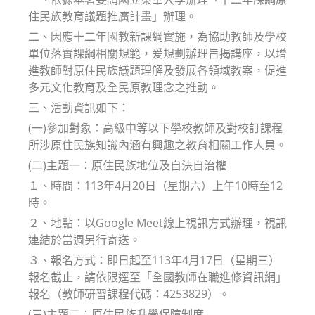
住民族教育議題推廣計畫」辦理。
二、因應十二年國教新課綱實施，為協助教師及學校
單位落實課綱相關規範，爰規劃辦理旨揭講座，以增
進教師對原住民族議題理解及發展各領域教案，促進
多元文化教育及全民原教理念之推動。
三、活動資訊如下：
(一)參加對象：高級中等以下學校教師及對校訂課程
所涉原住民族知識內涵有興趣之教育相關工作人員。
(二)主題一：原住民族地位及自決自治權
１、時間：113年4月20日（星期六）上午10時至12
時。
２、地點：以Google Meet線上視訊方式辦理，視訊
連結於當週另行寄送。
３、報名方式：即日起至113年4月17日（星期三）
報名截止，請依限逕至「全國教師在職進修資訊網」
報名（教師研習課程代碼：4253829）。
(三)主題二：原住民族升學保障制度