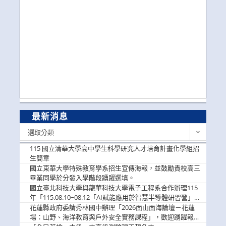
最新消息
最
選取分類
新
消
115 國立清華大學高中學生科學研究人才培育計畫化學組招
息
生簡章
國立東華大學特殊教育學系招生宣傳海報，並鼓勵貴校高三
畢業同學於分發入學階段踴躍選填。
國立臺北科技大學與龍華科技大學電子工程系合作辦理115
年「115.08.10~08.12「AI賦能應用於智慧半導體研習營」，
歡迎學生踴躍報名參加
花蓮縣政府委請秀林國中辦理「2026面山面海論壇－花蓮
場：山野、海洋教育與戶外安全實務課程」，歡迎踴躍報名