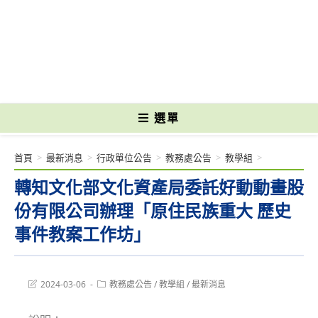
跳
轉
國立光復高級商工職業學校 National Kuangfu Commercial and Industrial
至
Vocational High School
主
要
內
容
選單
首頁
>
最新消息
>
行政單位公告
>
教務處公告
>
教學組
>
轉知文化部文化資產局委託好動動畫股
份有限公司辦理「原住民族重大 歷史
事件教案工作坊」
Post
Post
2024-03-06
教務處公告
/
教學組
/
最新消息
last
category:
modified: