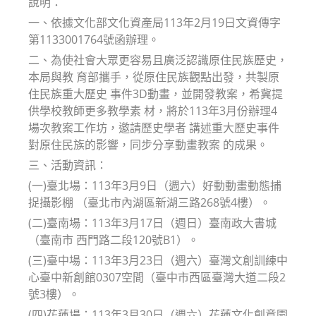
說明：
一、依據文化部文化資產局113年2月19日文資傳字
第1133001764號函辦理。
二、為使社會大眾更容易且廣泛認識原住民族歷史，
本局與教 育部攜手，從原住民族觀點出發，共製原
住民族重大歷史 事件3D動畫，並開發教案，希冀提
供學校教師更多教學素 材，將於113年3月份辦理4
場次教案工作坊，邀請歷史學者 講述重大歷史事件
對原住民族的影響，同步分享動畫教案 的成果。
三、活動資訊：
(一)臺北場：113年3月9日（週六）好動動畫動態捕
捉攝影棚 （臺北市內湖區新湖三路268號4樓）。
(二)臺南場：113年3月17日（週日）臺南政大書城
（臺南市 西門路二段120號B1）。
(三)臺中場：113年3月23日（週六）臺灣文創訓練中
心臺中新創館0307空間（臺中市西區臺灣大道二段2
號3樓）。
(四)花蓮場：113年3月30日（週六）花蓮文化創意園