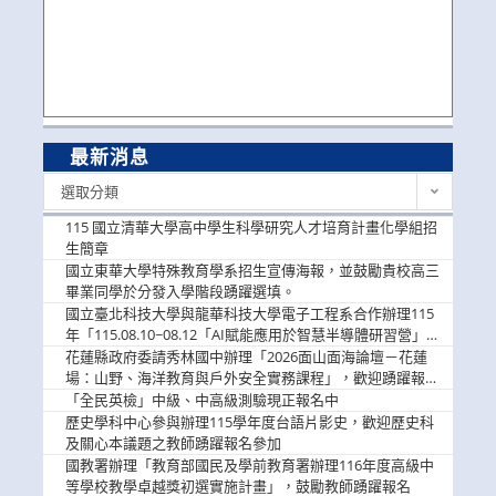
最新消息
最
選取分類
新
消
115 國立清華大學高中學生科學研究人才培育計畫化學組招
息
生簡章
國立東華大學特殊教育學系招生宣傳海報，並鼓勵貴校高三
畢業同學於分發入學階段踴躍選填。
國立臺北科技大學與龍華科技大學電子工程系合作辦理115
年「115.08.10~08.12「AI賦能應用於智慧半導體研習營」，
歡迎學生踴躍報名參加
花蓮縣政府委請秀林國中辦理「2026面山面海論壇－花蓮
場：山野、海洋教育與戶外安全實務課程」，歡迎踴躍報名
參加
「全民英檢」中級、中高級測驗現正報名中
歷史學科中心參與辦理115學年度台語片影史，歡迎歷史科
及關心本議題之教師踴躍報名參加
國教署辦理「教育部國民及學前教育署辦理116年度高級中
等學校教學卓越獎初選實施計畫」，鼓勵教師踴躍報名