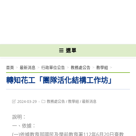
跳
轉
國立光復高級商工職業學校 National Kuangfu Commercial and Industrial
至
Vocational High School
主
要
內
容
選單
首頁
>
最新消息
>
行政單位公告
>
教務處公告
>
教學組
>
轉知花工「團隊活化結構工作坊」
Post
Post
2024-03-29
教務處公告
/
教學組
/
最新消息
last
category:
modified:
說明：
一、依據：
(一)依據教育部國民及學前教育署112年6月20日臺教