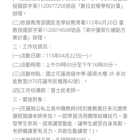
授國部字第1120077258號函「數位前導學校計畫」
辦理。
(二)依據教育部國民及學前教育署112年6月20日 臺
教授國部字第1120074508號函「高中優質化補助方
案計畫」辦理。
二、工作坊資訊：
(一)活動日期：113年04月22日(一)。
(二)活動時間：上午09時00分至下午16時00分。
(三)活動地點：國立花蓮高級中學-圖資大樓-3F-多功
能教室(970花蓮市民權路42號）。
(四)工作坊講師：曾士民老師。
三、實施對象：
(一)花蓮縣公私立高中職教師(特別推薦擔任多元選修
課程開課老師參加！一起學習活用團隊結構技巧，激
發學生參與、提高課堂動能，讓學生感受自身貢獻。
老師備課更有活力，共創生動課堂！)。
(二)考量研習品質，名額限額30位。