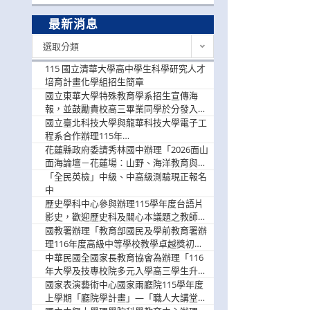
最新消息
最
選取分類
新
消
115 國立清華大學高中學生科學研究人才
息
培育計畫化學組招生簡章
國立東華大學特殊教育學系招生宣傳海
報，並鼓勵貴校高三畢業同學於分發入學
階段踴躍選填。
國立臺北科技大學與龍華科技大學電子工
程系合作辦理115年
「115.08.10~08.12「AI賦能應用於智慧半
花蓮縣政府委請秀林國中辦理「2026面山
導體研習營」，歡迎學生踴躍報名參加
面海論壇－花蓮場：山野、海洋教育與戶
外安全實務課程」，歡迎踴躍報名參加
「全民英檢」中級、中高級測驗現正報名
中
歷史學科中心參與辦理115學年度台語片
影史，歡迎歷史科及關心本議題之教師踴
躍報名參加
國教署辦理「教育部國民及學前教育署辦
理116年度高級中等學校教學卓越獎初選
實施計畫」，鼓勵教師踴躍報名
中華民國全國家長教育協會為辦理「116
年大學及技專校院多元入學高三學生升學
輔導家長說明會」
國家表演藝術中心國家兩廳院115學年度
上學期「廳院學計畫」—「職人大講堂」