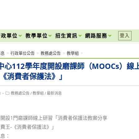
onal High School
行政單位
教學單位
招生資訊
網路服務
登入
消息
>
行政單位公告
>
教務處公告
>
教學組
>
中心112學年度開設磨課師（MOOCs）
-《消費者保護法》」
Post
8
教務處公告
/
教學組
/
最新消息
category:
開設1門磨課師線上研習「消費者保護法教案分享
費王-《消費者保護法》」
訊息：