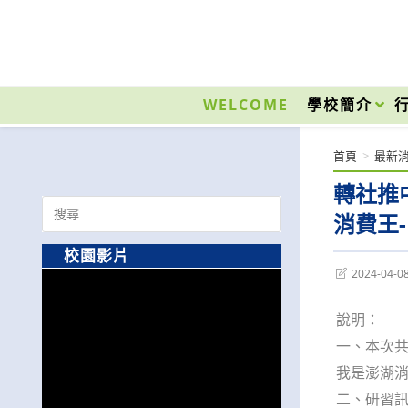
跳
轉
至
國立光復高級商工職業學校 National Kuangfu Commercial and Industrial Vocati
主
要
WELCOME
學校簡介
內
容
首頁
>
最新
轉社推
Search
消費王
for:
校園影片
Post
2024-04-0
last
modified:
說明：
一、本次共
我是澎湖消
二、研習