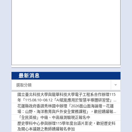
最新消息
最
選取分類
新
消
國立臺北科技大學與龍華科技大學電子工程系合作辦理115
息
年「115.08.10~08.12「AI賦能應用於智慧半導體研習營」，
歡迎學生踴躍報名參加
花蓮縣政府委請秀林國中辦理「2026面山面海論壇－花蓮
場：山野、海洋教育與戶外安全實務課程」，歡迎踴躍報名
參加
「全民英檢」中級、中高級測驗現正報名中
歷史學科中心參與辦理115學年度台語片影史，歡迎歷史科
及關心本議題之教師踴躍報名參加