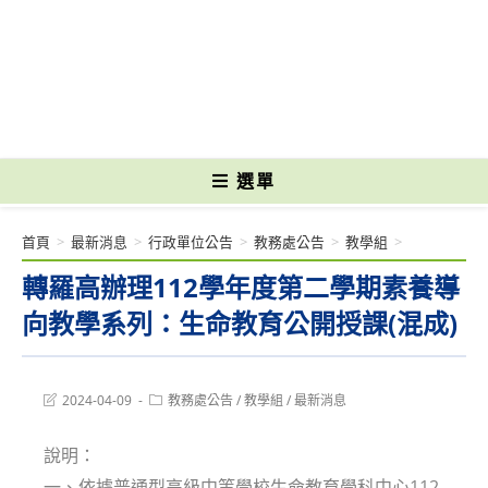
跳
轉
國立光復高級商工職業學校 National Kuangfu Commercial and Industrial
至
Vocational High School
主
要
內
容
選單
首頁
>
最新消息
>
行政單位公告
>
教務處公告
>
教學組
>
轉羅高辦理112學年度第二學期素養導
向教學系列：生命教育公開授課(混成)
Post
Post
2024-04-09
教務處公告
/
教學組
/
最新消息
last
category:
modified:
說明：
一、依據普通型高級中等學校生命教育學科中心112