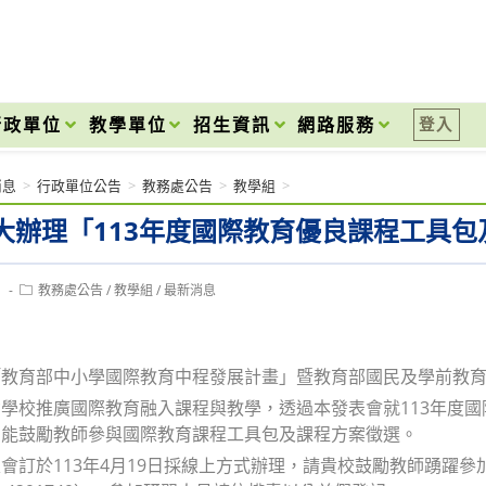
onal High School
行政單位
教學單位
招生資訊
網路服務
登入
消息
>
行政單位公告
>
教務處公告
>
教學組
>
大辦理「113年度國際教育優良課程工具
Post
1
教務處公告
/
教學組
/
最新消息
category:
教育部中小學國際教育中程發展計畫」暨教育部國民及學前教育署11
學校推廣國際教育融入課程與教學，透過本發表會就113年度
期能鼓勵教師參與國際教育課程工具包及課程方案徵選。
會訂於113年4月19日採線上方式辦理，請貴校鼓勵教師踴躍參