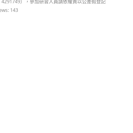
 4291749），參加研習人員請依權責以公差假登記
ews:
143