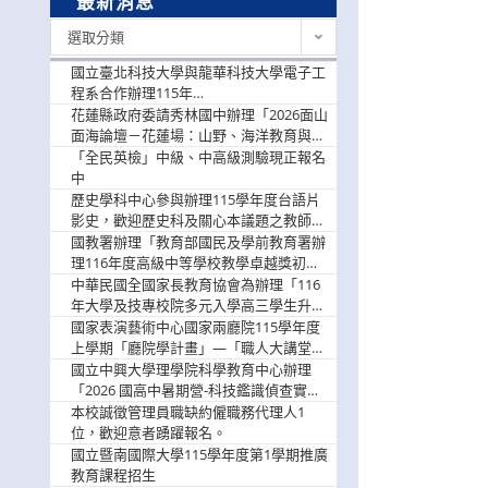
最新消息
最
選取分類
新
消
國立臺北科技大學與龍華科技大學電子工
息
程系合作辦理115年
「115.08.10~08.12「AI賦能應用於智慧半
花蓮縣政府委請秀林國中辦理「2026面山
導體研習營」，歡迎學生踴躍報名參加
面海論壇－花蓮場：山野、海洋教育與戶
外安全實務課程」，歡迎踴躍報名參加
「全民英檢」中級、中高級測驗現正報名
中
歷史學科中心參與辦理115學年度台語片
影史，歡迎歷史科及關心本議題之教師踴
躍報名參加
國教署辦理「教育部國民及學前教育署辦
理116年度高級中等學校教學卓越獎初選
實施計畫」，鼓勵教師踴躍報名
中華民國全國家長教育協會為辦理「116
年大學及技專校院多元入學高三學生升學
輔導家長說明會」
國家表演藝術中心國家兩廳院115學年度
上學期「廳院學計畫」—「職人大講堂」
及「一日體驗課程」，鼓勵踴躍報名參
國立中興大學理學院科學教育中心辦理
與。
「2026 國高中暑期營-科技鑑識偵查實戰
營」活動資訊，鼓勵學生踴躍報名參加。
本校誠徵管理員職缺約僱職務代理人1
位，歡迎意者踴躍報名。
國立暨南國際大學115學年度第1學期推廣
教育課程招生