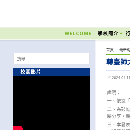
跳
轉
至
國立光復高級商工職業學校 National Kuangfu Commercial and Industrial Vocati
主
要
WELCOME
學校簡介
內
容
首頁
>
最新
Search
轉臺師
for:
校園影片
Post
2024-04-1
last
modified:
說明：
一、依據「
二、為鼓勵
驗分享，
三、本發表