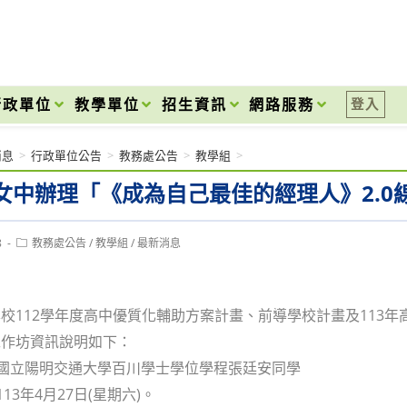
onal High School
行政單位
教學單位
招生資訊
網路服務
登入
消息
>
行政單位公告
>
教務處公告
>
教學組
>
女中辦理「《成為自己最佳的經理人》2.0
Post
8
教務處公告
/
教學組
/
最新消息
category:
校112學年度高中優質化輔助方案計畫、前導學校計畫及113
工作坊資訊說明如下：
：國立陽明交通大學百川學士學位學程張廷安同學
113年4月27日(星期六)。