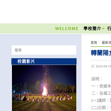
跳
轉
至
國立光復高級商工職業學校 National Kuangfu Commercial and Industrial Vocati
主
要
WELCOME
學校簡介
內
容
首頁
>
最新
Search
轉蘭陽
for:
校園影片
Post
2024-04-1
last
modified:
說明：
一、依據本
二、旨揭
(一)講師
(二)日期：