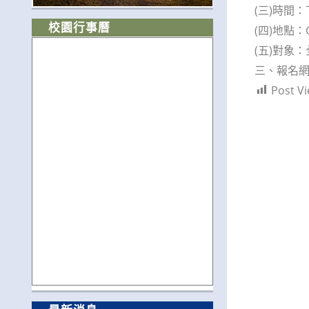
(三)時間
校園行事曆
(四)地點：
(五)對象
三、報名網址：h
Post Vi