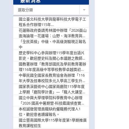
最新消息
最
選取分類
新
消
國立臺北科技大學與龍華科技大學電子工
息
程系合作辦理115年
「115.08.10~08.12「AI賦能應用於智慧半
花蓮縣政府委請秀林國中辦理「2026面山
導體研習營」，歡迎學生踴躍報名參加
面海論壇－花蓮場：山野、海洋教育與戶
外安全實務課程」，歡迎踴躍報名參加
「全民英檢」中級、中高級測驗現正報名
中
歷史學科中心參與辦理115學年度台語片
影史，歡迎歷史科及關心本議題之教師踴
躍報名參加
國教署辦理「教育部國民及學前教育署辦
理116年度高級中等學校教學卓越獎初選
實施計畫」，鼓勵教師踴躍報名
中華民國全國家長教育協會為辦理「116
年大學及技專校院多元入學高三學生升學
輔導家長說明會」
國家表演藝術中心國家兩廳院115學年度
上學期「廳院學計畫」—「職人大講堂」
及「一日體驗課程」，鼓勵踴躍報名參
國立中興大學理學院科學教育中心辦理
與。
「2026 國高中暑期營-科技鑑識偵查實戰
營」活動資訊，鼓勵學生踴躍報名參加。
本校誠徵管理員職缺約僱職務代理人1
位，歡迎意者踴躍報名。
國立暨南國際大學115學年度第1學期推廣
教育課程招生