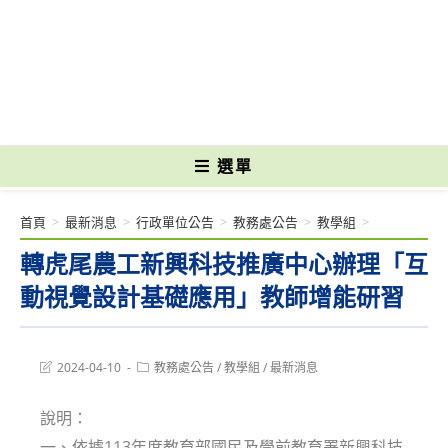
跳
轉
國立光復高級商工職業學校 National Kuangfu Commercial and Industrial
至
Vocational High School
主
要
內
容
選單
首頁
>
最新消息
>
行政單位公告
>
教務處公告
>
教學組
>
轉虎尾農工新興科技推廣中心辦理「互
動視覺設計基礎應用」教師增能研習
Post
Post
2024-04-10
教務處公告
/
教學組
/
最新消息
last
category:
modified:
說明：
一、依據113年度教育部國民及學前教育署新興科技