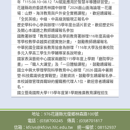
息
年「115.08.10~08.12「AI賦能應用於智慧半導體研習營」，
歡迎學生踴躍報名參加
花蓮縣政府委請秀林國中辦理「2026面山面海論壇－花蓮
場：山野、海洋教育與戶外安全實務課程」，歡迎踴躍報名
參加
「全民英檢」中級、中高級測驗現正報名中
歷史學科中心參與辦理115學年度台語片影史，歡迎歷史科
及關心本議題之教師踴躍報名參加
國教署辦理「教育部國民及學前教育署辦理116年度高級中
等學校教學卓越獎初選實施計畫」，鼓勵教師踴躍報名
中華民國全國家長教育協會為辦理「116年大學及技專校院
多元入學高三學生升學輔導家長說明會」
國家表演藝術中心國家兩廳院115學年度上學期「廳院學計
畫」—「職人大講堂」及「一日體驗課程」，鼓勵踴躍報名
參與。
國立中興大學理學院科學教育中心辦理「2026 國高中暑期
營-科技鑑識偵查實戰營」活動資訊，鼓勵學生踴躍報名參
加。
本校誠徵管理員職缺約僱職務代理人1位，歡迎意者踴躍報
名。
國立暨南國際大學115學年度第1學期推廣教育課程招生
地址：976花蓮縣光復鄉林森路100號
電話：(03)8700245
傳真：(03)8701817
信箱：
kfcivs@kfcivs.hlc.edu.tw
統一編號：08152937