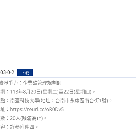
03-0-2
下載
永續淨爭力：企業碳管理規劃師
：113年8月20日(星期二)至22日(星期四)。
點：南臺科技大學(地址：台南市永康區南台街1號)。
ttps://reurl.cc/oR0Dv5
數：20人(額滿為止)。
內容：詳參附件四。