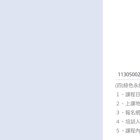
11305002
(四)綠色
１、課程日期
２、上課地
３、報名網址：h
４、培訓人
５、課程