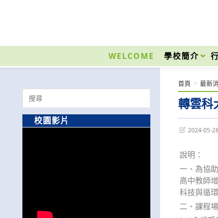
跳
轉
至
國立光復高級商工職業學校 National Kuangfu Commercial and Industrial Vocati
主
要
WELCOME
學校簡介
內
容
首頁
>
最新
Search
轉雲科
for:
校園影片
Post
2024-05-2
last
modified:
說明：
一、為協
高中教師增
科技與循
二、課程