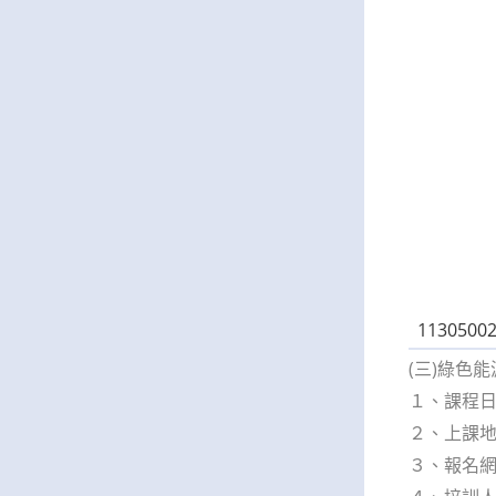
11305002
(三)綠色
１、課程日期
２、上課地
３、報名網址：h