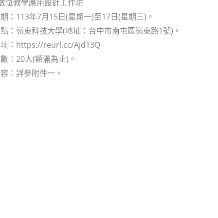
暨數位教學應用設計工作坊
：113年7月15日(星期一)至17日(星期三)。
點：嶺東科技大學(地址：台中市南屯區嶺東路1號)。
ttps://reurl.cc/Ajd13Q
數：20人(額滿為止)。
內容：詳參附件一。