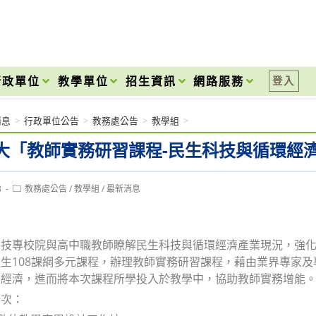
onal High School
行政單位
教學單位
招生資訊
網路服務
登入
消息
>
行政單位公告
>
教務處公告
>
教學組
>
大「教師實務研習課程-民生科技與循環經
Post
8
教務處公告
/
教學組
/
最新消息
category:
助技專校院與高中職教師瞭解民生科技與循環經濟產業現況，強
生108課綱多元課程，辦理教師實務研習課程，藉由業界專家
環經濟，進而將本次課程所學投入於教學中，協助教師實務增能
場次：