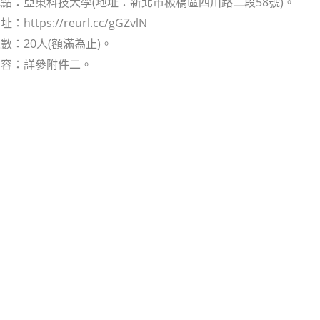
點：亞東科技大學(地址：新北市板橋區四川路二段58號)。
ttps://reurl.cc/gGZvlN
數：20人(額滿為止)。
內容：詳參附件二。