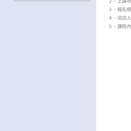
２、上課地
３、報名網址：h
４、培訓人
５、課程