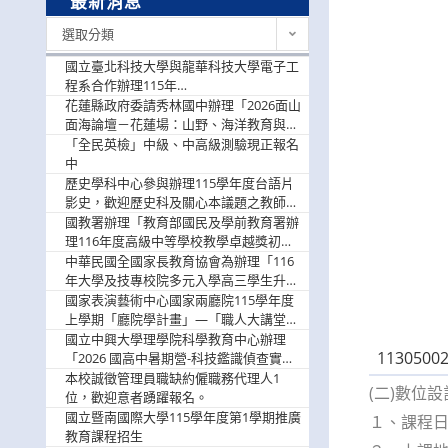
最新消息
最
選取分類
新
消
國立臺北科技大學與龍華科技大學電子工
息
程系合作辦理115年
「115.08.10~08.12「AI賦能應用於智慧半
花蓮縣政府委請秀林國中辦理「2026面山
導體研習營」，歡迎學生踴躍報名參加
面海論壇－花蓮場：山野、海洋教育與戶
外安全實務課程」，歡迎踴躍報名參加
「全民英檢」中級、中高級測驗現正報名
中
歷史學科中心參與辦理115學年度台語片
影史，歡迎歷史科及關心本議題之教師踴
躍報名參加
國教署辦理「教育部國民及學前教育署辦
理116年度高級中等學校教學卓越獎初選
實施計畫」，鼓勵教師踴躍報名
中華民國全國家長教育協會為辦理「116
年大學及技專校院多元入學高三學生升學
輔導家長說明會」
國家表演藝術中心國家兩廳院115學年度
上學期「廳院學計畫」—「職人大講堂」
及「一日體驗課程」，鼓勵踴躍報名參
國立中興大學理學院科學教育中心辦理
11305002
與。
「2026 國高中暑期營-科技鑑識偵查實戰
營」活動資訊，鼓勵學生踴躍報名參加。
本校誠徵管理員職缺約僱職務代理人1
(二)數位
位，歡迎意者踴躍報名。
國立暨南國際大學115學年度第1學期推廣
１、課程日期
教育課程招生