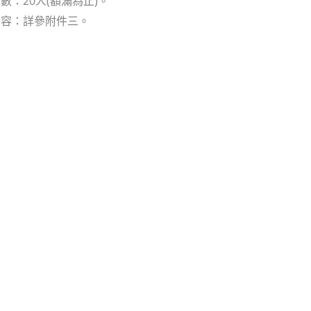
數：20人(額滿為止)。
內容：詳參附件三。