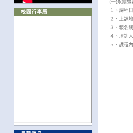
(一)永續
１、課程日期
校園行事曆
２、上課地
３、報名網址：h
４、培訓人
５、課程