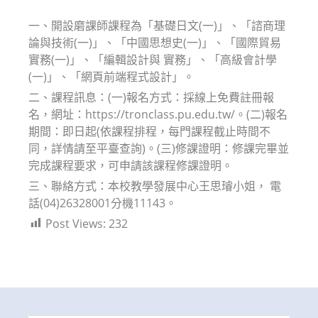
modified:
一、開設磨課師課程為「基礎日文(一)」、「諮商理
論與技術(一)」、「中國思想史(一)」、「國際貿易
實務(一)」、「編輯設計與 實務」、「高級會計學
(一)」、「網頁前端程式設計」。
二、課程訊息：(一)報名方式：採線上免費註冊報
名，網址：https://tronclass.pu.edu.tw/。(二)報名
期間：即日起(依課程排程，每門課程截止時間不
同，詳情請至平臺查詢)。(三)修課證明：修課完畢並
完成課程要求，可申請該課程修課證明。
三、聯絡方式：本校教學發展中心王思璿小姐， 電
話(04)26328001分機11143。
Post Views:
232