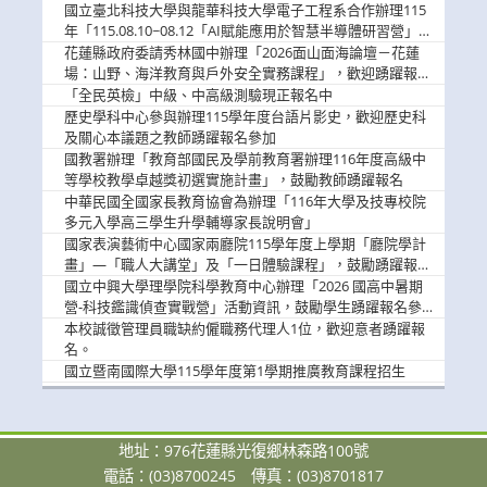
消
國立臺北科技大學與龍華科技大學電子工程系合作辦理115
息
年「115.08.10~08.12「AI賦能應用於智慧半導體研習營」，
歡迎學生踴躍報名參加
花蓮縣政府委請秀林國中辦理「2026面山面海論壇－花蓮
場：山野、海洋教育與戶外安全實務課程」，歡迎踴躍報名
參加
「全民英檢」中級、中高級測驗現正報名中
歷史學科中心參與辦理115學年度台語片影史，歡迎歷史科
及關心本議題之教師踴躍報名參加
國教署辦理「教育部國民及學前教育署辦理116年度高級中
等學校教學卓越獎初選實施計畫」，鼓勵教師踴躍報名
中華民國全國家長教育協會為辦理「116年大學及技專校院
多元入學高三學生升學輔導家長說明會」
國家表演藝術中心國家兩廳院115學年度上學期「廳院學計
畫」—「職人大講堂」及「一日體驗課程」，鼓勵踴躍報名
參與。
國立中興大學理學院科學教育中心辦理「2026 國高中暑期
營-科技鑑識偵查實戰營」活動資訊，鼓勵學生踴躍報名參
加。
本校誠徵管理員職缺約僱職務代理人1位，歡迎意者踴躍報
名。
國立暨南國際大學115學年度第1學期推廣教育課程招生
地址：976花蓮縣光復鄉林森路100號
電話：(03)8700245
傳真：(03)8701817