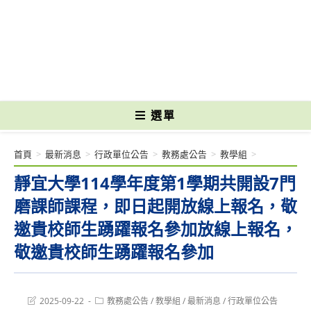
跳
轉
國立光復高級商工職業學校 National Kuangfu Commercial and Industrial
至
Vocational High School
主
要
內
容
選單
首頁
>
最新消息
>
行政單位公告
>
教務處公告
>
教學組
>
靜宜大學114學年度第1學期共開設7門
磨課師課程，即日起開放線上報名，敬
邀貴校師生踴躍報名參加放線上報名，
敬邀貴校師生踴躍報名參加
Post
Post
2025-09-22
教務處公告
/
教學組
/
最新消息
/
行政單位公告
last
category: