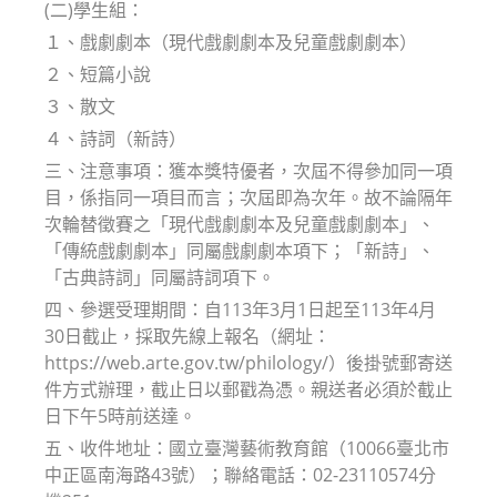
(二)學生組：
１、戲劇劇本（現代戲劇劇本及兒童戲劇劇本）
２、短篇小說
３、散文
４、詩詞（新詩）
三、注意事項：獲本獎特優者，次屆不得參加同一項
目，係指同一項目而言；次屆即為次年。故不論隔年
次輪替徵賽之「現代戲劇劇本及兒童戲劇劇本」、
「傳統戲劇劇本」同屬戲劇劇本項下；「新詩」、
「古典詩詞」同屬詩詞項下。
四、參選受理期間：自113年3月1日起至113年4月
30日截止，採取先線上報名（網址：
https://web.arte.gov.tw/philology/）後掛號郵寄送
件方式辦理，截止日以郵戳為憑。親送者必須於截止
日下午5時前送達。
五、收件地址：國立臺灣藝術教育館（10066臺北市
中正區南海路43號）；聯絡電話：02-23110574分