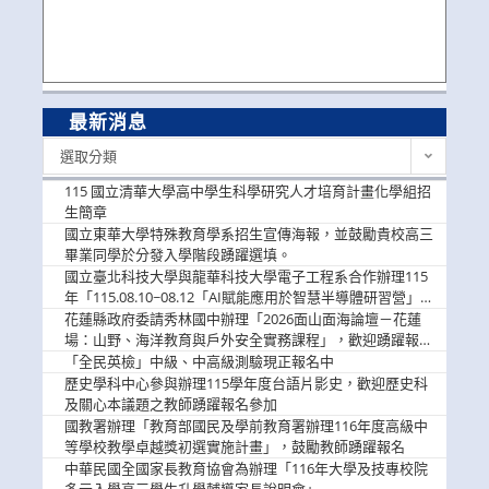
最新消息
最
選取分類
新
消
115 國立清華大學高中學生科學研究人才培育計畫化學組招
息
生簡章
國立東華大學特殊教育學系招生宣傳海報，並鼓勵貴校高三
畢業同學於分發入學階段踴躍選填。
國立臺北科技大學與龍華科技大學電子工程系合作辦理115
年「115.08.10~08.12「AI賦能應用於智慧半導體研習營」，
歡迎學生踴躍報名參加
花蓮縣政府委請秀林國中辦理「2026面山面海論壇－花蓮
場：山野、海洋教育與戶外安全實務課程」，歡迎踴躍報名
參加
「全民英檢」中級、中高級測驗現正報名中
歷史學科中心參與辦理115學年度台語片影史，歡迎歷史科
及關心本議題之教師踴躍報名參加
國教署辦理「教育部國民及學前教育署辦理116年度高級中
等學校教學卓越獎初選實施計畫」，鼓勵教師踴躍報名
中華民國全國家長教育協會為辦理「116年大學及技專校院