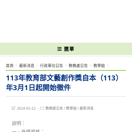
跳
轉
國立光復高級商工職業學校 National Kuangfu Commercial and Industrial
至
Vocational High School
主
要
內
容
選單
首頁
>
最新消息
>
行政單位公告
>
教務處公告
>
教學組
>
113年教育部文藝創作獎自本（113）
年3月1日起開始徵件
Post
Post
2024-02-22
教務處公告
/
教學組
/
最新消息
last
category:
modified:
說明：
一、參選資格：