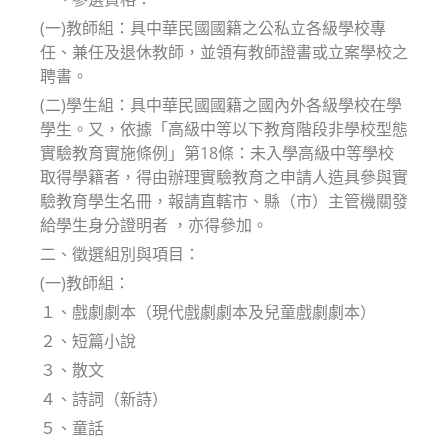
(一)教師組：具中華民國國籍之公私立各級學校專
任、兼任及退休教師，並領有教師證書或立案學校之
聘書。
(二)學生組：具中華民國國籍之國內外各級學校在學
學生。又，依據「高級中等以下教育階段非學校型態
實驗教育實施條例」第18條：未入學高級中等學校
取得學籍者，得由辦理實驗教育之申請人造具參與實
驗教育學生名冊，報請直轄市、縣（市）主管機關發
給學生身分證明者 ，亦得參加。
二、徵選組別與項目：
(一)教師組：
１、戲劇劇本（現代戲劇劇本及兒童戲劇劇本）
２、短篇小說
３、散文
４、詩詞（新詩）
５、童話