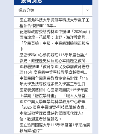
最新消息
最
選取分類
新
消
國立臺北科技大學與龍華科技大學電子工
息
程系合作辦理115年
「115.08.10~08.12「AI賦能應用於智慧半
花蓮縣政府委請秀林國中辦理「2026面山
導體研習營」，歡迎學生踴躍報名參加
面海論壇－花蓮場：山野、海洋教育與戶
外安全實務課程」，歡迎踴躍報名參加
「全民英檢」中級、中高級測驗現正報名
中
歷史學科中心參與辦理115學年度台語片
影史，歡迎歷史科及關心本議題之教師踴
躍報名參加
國教署辦理「教育部國民及學前教育署辦
理116年度高級中等學校教學卓越獎初選
實施計畫」，鼓勵教師踴躍報名
中華民國全國家長教育協會為辦理「116
年大學及技專校院多元入學高三學生升學
輔導家長說明會」
國家表演藝術中心國家兩廳院115學年度
上學期「廳院學計畫」—「職人大講堂」
及「一日體驗課程」，鼓勵踴躍報名參
國立中興大學理學院科學教育中心辦理
與。
「2026 國高中暑期營-科技鑑識偵查實戰
營」活動資訊，鼓勵學生踴躍報名參加。
本校誠徵管理員職缺約僱職務代理人1
位，歡迎意者踴躍報名。
國立暨南國際大學115學年度第1學期推廣
教育課程招生