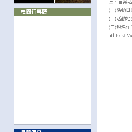
三、旨案
(一)活動
校園行事曆
(二)活動
(三)報名作
Post Vi