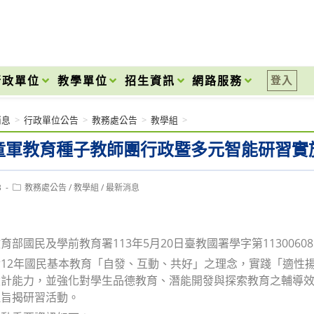
onal High School
行政單位
教學單位
招生資訊
網路服務
登入
消息
>
行政單位公告
>
教務處公告
>
教學組
>
年童軍教育種子教師團行政暨多元智能研習實
Post
3
教務處公告
/
教學組
/
最新消息
category:
育部國民及學前教育署113年5月20日臺教國署學字第1130060
12年國民基本教育「自發、互動、共好」之理念，實踐「適性
設計能力，並強化對學生品德教育、潛能開發與探索教育之輔導
理旨揭研習活動。