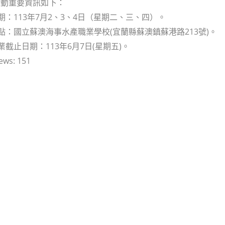
活動重要資訊如下：
日期：113年7月2、3、4日（星期二、三、四）。
地點：國立蘇澳海事水產職業學校(宜蘭縣蘇澳鎮蘇港路213號)。
業截止日期：113年6月7日(星期五)。
ews:
151