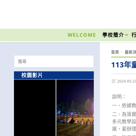
跳
轉
至
國立光復高級商工職業學校 National Kuangfu Commercial and Industrial Vocati
主
要
WELCOME
學校簡介
內
容
首頁
>
最新
Search
113
for:
校園影片
Post
2024-05-2
last
modified:
說明：
一、依據教
二、為落實
多元教學
展，爰辦