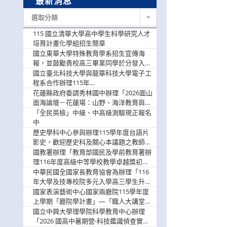
最新消息
最
選取分類
新
消
115 國立清華大學高中學生科學研究人才
息
培育計畫化學組招生簡章
國立東華大學特殊教育學系招生宣傳海
報，並鼓勵貴校高三畢業同學於分發入學
階段踴躍選填。
國立臺北科技大學與龍華科技大學電子工
程系合作辦理115年
「115.08.10~08.12「AI賦能應用於智慧半
花蓮縣政府委請秀林國中辦理「2026面山
導體研習營」，歡迎學生踴躍報名參加
面海論壇－花蓮場：山野、海洋教育與戶
外安全實務課程」，歡迎踴躍報名參加
「全民英檢」中級、中高級測驗現正報名
中
歷史學科中心參與辦理115學年度台語片
影史，歡迎歷史科及關心本議題之教師踴
躍報名參加
國教署辦理「教育部國民及學前教育署辦
理116年度高級中等學校教學卓越獎初選
實施計畫」，鼓勵教師踴躍報名
中華民國全國家長教育協會為辦理「116
年大學及技專校院多元入學高三學生升學
輔導家長說明會」
國家表演藝術中心國家兩廳院115學年度
上學期「廳院學計畫」—「職人大講堂」
及「一日體驗課程」，鼓勵踴躍報名參
國立中興大學理學院科學教育中心辦理
與。
「2026 國高中暑期營-科技鑑識偵查實戰