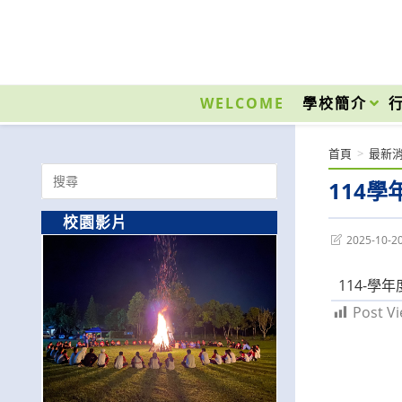
跳
轉
至
國立光復高級商工職業學校 National Kuangfu Commercial and Industrial Vocati
主
要
WELCOME
學校簡介
內
容
首頁
>
最新
Search
114
for:
校園影片
Post
2025-10-2
last
modified:
114-
Post Vi