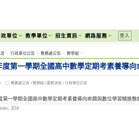
onal High School
行政單位
教學單位
招生資訊
網路服務
登入
消息
>
行政單位公告
>
教務處公告
>
教學組
>
學年度第一學期全國高中數學定期考素養導
Post
0
教務處公告
/
教學組
/
最新消息
/
行政單位公告
category:
學年度第一學期全國高中數學定期考素養導向命題與數位學習精進教
ews:
304