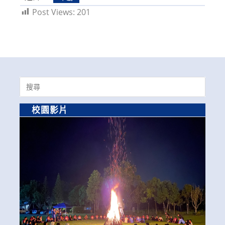
Post Views:
201
Search
for:
校園影片