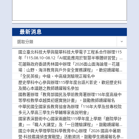
最新消息
最
選取分類
新
消
國立臺北科技大學與龍華科技大學電子工程系合作辦理115
息
年「115.08.10~08.12「AI賦能應用於智慧半導體研習營」，
歡迎學生踴躍報名參加
花蓮縣政府委請秀林國中辦理「2026面山面海論壇－花蓮
場：山野、海洋教育與戶外安全實務課程」，歡迎踴躍報名
參加
「全民英檢」中級、中高級測驗現正報名中
歷史學科中心參與辦理115學年度台語片影史，歡迎歷史科
及關心本議題之教師踴躍報名參加
國教署辦理「教育部國民及學前教育署辦理116年度高級中
等學校教學卓越獎初選實施計畫」，鼓勵教師踴躍報名
中華民國全國家長教育協會為辦理「116年大學及技專校院
多元入學高三學生升學輔導家長說明會」
國家表演藝術中心國家兩廳院115學年度上學期「廳院學計
畫」—「職人大講堂」及「一日體驗課程」，鼓勵踴躍報名
參與。
國立中興大學理學院科學教育中心辦理「2026 國高中暑期
營-科技鑑識偵查實戰營」活動資訊，鼓勵學生踴躍報名參