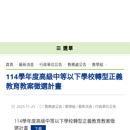
跳
轉
國立光復高級商工職業學校 National Kuangfu Commercial and Industrial
至
Vocational High School
主
要
內
容
選單
首頁
>
最新消息
>
行政單位公告
>
教務處公告
>
教學組
>
114學年度高級中等以下學校轉型正義
教育教案徵選計畫
Post
Post
2025-11-25
教務處公告
/
教學組
/
最新消息
/
行政單位公告
last
category:
modified:
114學年度高級中等以下學校轉型正義教育教案徵
選計畫
下載