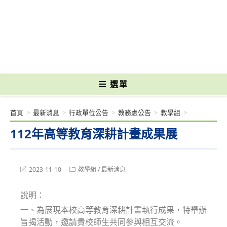
跳
轉
國立光復高級商工職業學校 National Kuangfu Commercial and Industrial
至
Vocational High School
主
要
內
容
選單
首頁
>
最新消息
>
行政單位公告
>
教務處公告
>
教學組
>
112年高等教育深耕計畫成果展
Post
Post
2023-11-10
教學組
/
最新消息
last
category:
modified:
說明：
一、為展現本校高等教育深耕計畫執行成果，特舉辦
旨揭活動，邀請貴校師生共同參與相互交流。