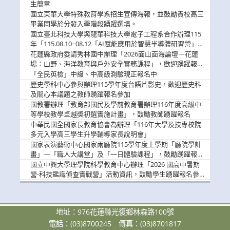
息
生簡章
國立東華大學特殊教育學系招生宣傳海報，並鼓勵貴校高三
畢業同學於分發入學階段踴躍選填。
國立臺北科技大學與龍華科技大學電子工程系合作辦理115
年「115.08.10~08.12「AI賦能應用於智慧半導體研習營」，
歡迎學生踴躍報名參加
花蓮縣政府委請秀林國中辦理「2026面山面海論壇－花蓮
場：山野、海洋教育與戶外安全實務課程」，歡迎踴躍報名
參加
「全民英檢」中級、中高級測驗現正報名中
歷史學科中心參與辦理115學年度台語片影史，歡迎歷史科
及關心本議題之教師踴躍報名參加
國教署辦理「教育部國民及學前教育署辦理116年度高級中
等學校教學卓越獎初選實施計畫」，鼓勵教師踴躍報名
中華民國全國家長教育協會為辦理「116年大學及技專校院
多元入學高三學生升學輔導家長說明會」
國家表演藝術中心國家兩廳院115學年度上學期「廳院學計
畫」—「職人大講堂」及「一日體驗課程」，鼓勵踴躍報名
參與。
國立中興大學理學院科學教育中心辦理「2026 國高中暑期
營-科技鑑識偵查實戰營」活動資訊，鼓勵學生踴躍報名參
加。
地址：976花蓮縣光復鄉林森路100號
電話：(03)8700245
傳真：(03)8701817