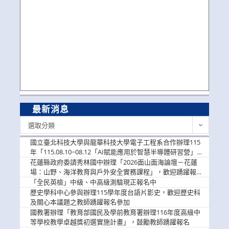
最新消息
最
選取分類
新
消
國立臺北科技大學與龍華科技大學電子工程系合作辦理115
息
年「115.08.10~08.12「AI賦能應用於智慧半導體研習營」，
歡迎學生踴躍報名參加
花蓮縣政府委請秀林國中辦理「2026面山面海論壇－花蓮
場：山野、海洋教育與戶外安全實務課程」，歡迎踴躍報名
參加
「全民英檢」中級、中高級測驗現正報名中
歷史學科中心參與辦理115學年度台語片影史，歡迎歷史科
及關心本議題之教師踴躍報名參加
國教署辦理「教育部國民及學前教育署辦理116年度高級中
等學校教學卓越獎初選實施計畫」，鼓勵教師踴躍報名