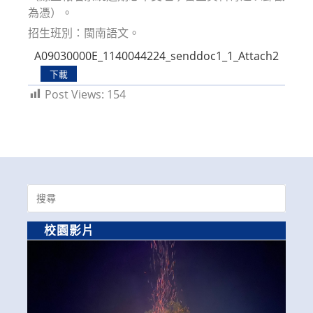
為憑）。
招生班別：閩南語文。
A09030000E_1140044224_senddoc1_1_Attach2
下載
Post Views:
154
Search
for:
校園影片