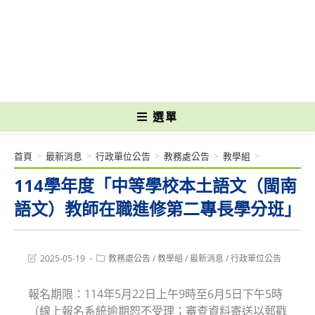
跳
轉
國立光復高級商工職業學校 National Kuangfu Commercial and Industrial
至
Vocational High School
主
要
內
容
選單
首頁
>
最新消息
>
行政單位公告
>
教務處公告
>
教學組
>
114學年度「中等學校本土語文（閩南
語文）教師在職進修第二專長學分班」
Post
Post
2025-05-19
教務處公告
/
教學組
/
最新消息
/
行政單位公告
last
category:
modified:
報名期限：114年5月22日上午9時至6月5日下午5時
（線上報名系統逾期恕不受理；審查資料寄送以郵戳