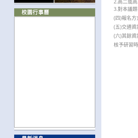
2.高二
3.對本議
校園行事曆
(四)報名方式
(五)交通
(六)其餘
核予研習時數