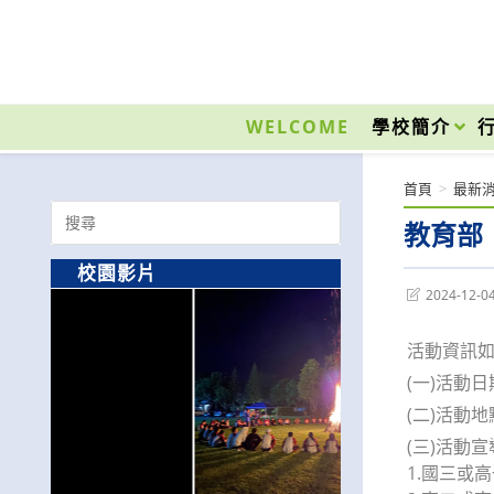
跳
轉
至
國立光復高級商工職業學校 National Kuangfu Commercial and Industrial Vocati
主
要
WELCOME
學校簡介
內
容
首頁
>
最新
Search
教育部
for:
校園影片
Post
2024-12-0
last
modified:
活動資訊
(一)活動日
(二)活動
(三)活
1.國三