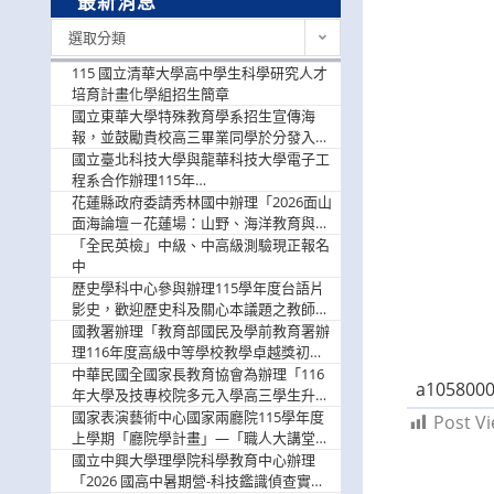
最新消息
最
選取分類
新
消
115 國立清華大學高中學生科學研究人才
息
培育計畫化學組招生簡章
國立東華大學特殊教育學系招生宣傳海
報，並鼓勵貴校高三畢業同學於分發入學
階段踴躍選填。
國立臺北科技大學與龍華科技大學電子工
程系合作辦理115年
「115.08.10~08.12「AI賦能應用於智慧半
花蓮縣政府委請秀林國中辦理「2026面山
導體研習營」，歡迎學生踴躍報名參加
面海論壇－花蓮場：山野、海洋教育與戶
外安全實務課程」，歡迎踴躍報名參加
「全民英檢」中級、中高級測驗現正報名
中
歷史學科中心參與辦理115學年度台語片
影史，歡迎歷史科及關心本議題之教師踴
躍報名參加
國教署辦理「教育部國民及學前教育署辦
理116年度高級中等學校教學卓越獎初選
實施計畫」，鼓勵教師踴躍報名
中華民國全國家長教育協會為辦理「116
a1058000
年大學及技專校院多元入學高三學生升學
輔導家長說明會」
國家表演藝術中心國家兩廳院115學年度
Post Vi
上學期「廳院學計畫」—「職人大講堂」
及「一日體驗課程」，鼓勵踴躍報名參
國立中興大學理學院科學教育中心辦理
與。
「2026 國高中暑期營-科技鑑識偵查實戰