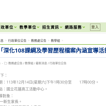
onal High School
行政單位
教學單位
招生資訊
網路服務
登入
消息
>
行政單位公告
>
教務處公告
>
教學組
>
「深化108課綱及學習歷程檔案內涵宣導活
Post
4
教務處公告
/
教學組
/
最新消息
/
行政單位公告
category:
如下：
期：113年12月14日(星期六)下午1時30分至 17時00分。
地點：國立花蓮高工活動中心。
動宣導對象：
或高一新生家長。