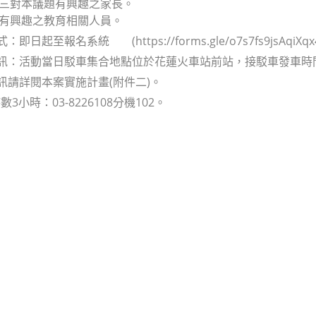
或高三對本議題有興趣之家長。
題有興趣之教育相關人員。
：即日起至報名系統 (https://forms.gle/o7s7fs9jsAqiX
資訊：活動當日駁車集合地點位於花蓮火車站前站，接駁車發車時間為1
資訊請詳閱本案實施計畫(附件二)。
3小時：03-8226108分機102。