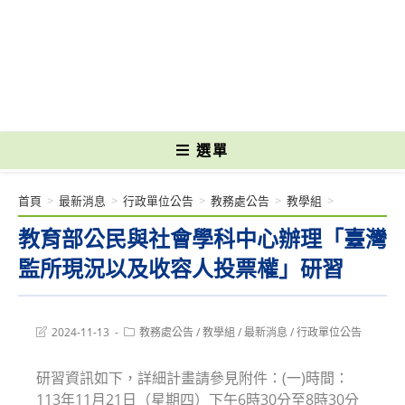
跳
轉
國立光復高級商工職業學校 National Kuangfu Commercial and Industrial
至
Vocational High School
主
要
內
容
選單
首頁
>
最新消息
>
行政單位公告
>
教務處公告
>
教學組
>
教育部公民與社會學科中心辦理「臺灣
監所現況以及收容人投票權」研習
Post
Post
2024-11-13
教務處公告
/
教學組
/
最新消息
/
行政單位公告
last
category:
modified:
研習資訊如下，詳細計畫請參見附件：(一)時間：
113年11月21日（星期四）下午6時30分至8時30分