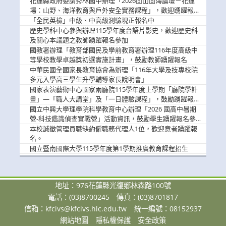
歡迎學生踴躍報名參加
花蓮縣政府委請秀林國中辦理「2026面山面海論壇－花蓮
場：山野、海洋教育與戶外安全實務課程」，歡迎踴躍報名
參加
「全民英檢」中級、中高級測驗現正報名中
歷史學科中心參與辦理115學年度台語片影史，歡迎歷史科
及關心本議題之教師踴躍報名參加
國教署辦理「教育部國民及學前教育署辦理116年度高級中
等學校教學卓越獎初選實施計畫」，鼓勵教師踴躍報名
中華民國全國家長教育協會為辦理「116年大學及技專校院
多元入學高三學生升學輔導家長說明會」
國家表演藝術中心國家兩廳院115學年度上學期「廳院學計
畫」—「職人大講堂」及「一日體驗課程」，鼓勵踴躍報名
參與。
國立中興大學理學院科學教育中心辦理「2026 國高中暑期
營-科技鑑識偵查實戰營」活動資訊，鼓勵學生踴躍報名參
加。
本校誠徵管理員職缺約僱職務代理人1位，歡迎意者踴躍報
名。
國立暨南國際大學115學年度第1學期推廣教育課程招生
地址：976花蓮縣光復鄉林森路100號
電話：(03)8700245
傳真：(03)8701817
信箱：
kfcivs@kfcivs.hlc.edu.tw
統一編號：08152937
網站地圖
隱私權保護
安全政策