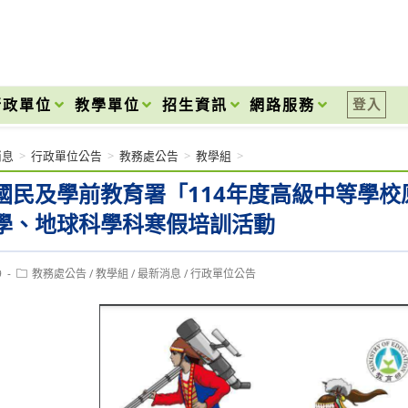
onal High School
行政單位
教學單位
招生資訊
網路服務
登入
消息
>
行政單位公告
>
教務處公告
>
教學組
>
國民及學前教育署「114年度高級中等學
學、地球科學科寒假培訓活動
Post
9
教務處公告
/
教學組
/
最新消息
/
行政單位公告
category: