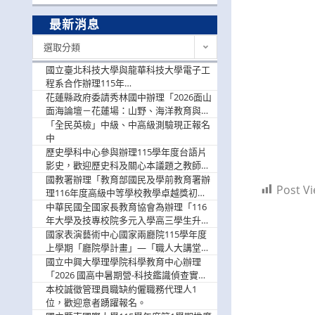
最新消息
最
選取分類
新
消
國立臺北科技大學與龍華科技大學電子工
息
程系合作辦理115年
「115.08.10~08.12「AI賦能應用於智慧半
花蓮縣政府委請秀林國中辦理「2026面山
導體研習營」，歡迎學生踴躍報名參加
面海論壇－花蓮場：山野、海洋教育與戶
外安全實務課程」，歡迎踴躍報名參加
「全民英檢」中級、中高級測驗現正報名
中
歷史學科中心參與辦理115學年度台語片
影史，歡迎歷史科及關心本議題之教師踴
躍報名參加
國教署辦理「教育部國民及學前教育署辦
Post Vi
理116年度高級中等學校教學卓越獎初選
實施計畫」，鼓勵教師踴躍報名
中華民國全國家長教育協會為辦理「116
年大學及技專校院多元入學高三學生升學
輔導家長說明會」
國家表演藝術中心國家兩廳院115學年度
上學期「廳院學計畫」—「職人大講堂」
及「一日體驗課程」，鼓勵踴躍報名參
國立中興大學理學院科學教育中心辦理
與。
「2026 國高中暑期營-科技鑑識偵查實戰
營」活動資訊，鼓勵學生踴躍報名參加。
本校誠徵管理員職缺約僱職務代理人1
位，歡迎意者踴躍報名。