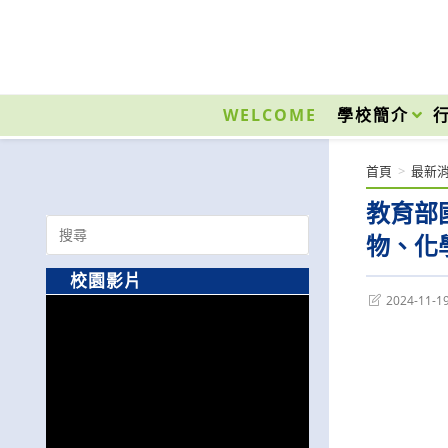
跳
轉
至
國立光復高級商工職業學校 National Kuangfu Commercial and Industrial Vocati
主
要
WELCOME
學校簡介
內
容
首頁
>
最新
教育部
Search
物、化
for:
校園影片
Post
2024-11-1
last
modified: