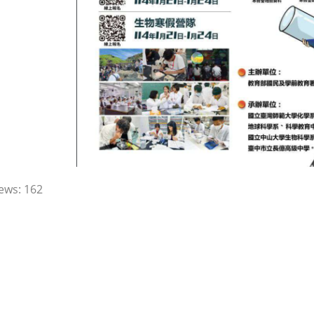
ews:
162