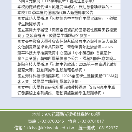
《國立光復商工115學年度新生暑期注意事項》
息
本校約僱職務代理人甄選受理報名，歡迎意者踴躍報名。
本校115 學年度約僱職務代理人甄選錄取公告
國立成功大學辦理「因材網高中生物自主學習講座」，敬邀
學生踴躍參與。
國立臺灣大學辦理「開源空間資訊於國家韌性應用黑客松競
賽 」之競賽辦法，鼓勵學生踴躍報名參加。
國立臺中教育大學社會責任與永續發展中心與社團法人臺灣
文化創意產業學會共同辦理「青發署青年壯遊計畫─2026臺
中舊城都市建築文化體驗」活動，敬邀學生踴躍報名參加，
龍華科技大學推廣教育中心開辦「小小芳療師~香氣是什
公告周知。
麼？夏令營」轉知所屬單位惠予公告，課程相關訊息如說
明。
朝陽科技大學辦理「記憶中的歌謠：2026第一屆臺語老歌新
聲盃大賽」鼓勵所屬學生踴躍報名參與。
國立海洋科技博物館辦理「2026全國學生遙控帆船STEAM創
客大賽」鼓勵學生踴躍組隊報名參加。
國立中山大學教育研究所楊淑晴教授辦理「STEM高中生職
涯發展線上系列講座」活動資訊鼓勵學生踴躍參與。
地址：976花蓮縣光復鄉林森路100號
電話：(03)8700245
傳真：(03)8701817
信箱：
kfcivs@kfcivs.hlc.edu.tw
統一編號：08152937