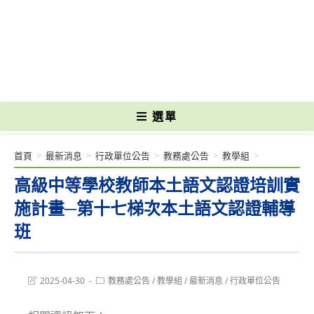
跳
轉
國立光復高級商工職業學校 National Kuangfu Commercial and Industrial
至
Vocational High School
主
要
內
容
選單
首頁
>
最新消息
>
行政單位公告
>
教務處公告
>
教學組
>
高級中等學校教師本土語文認證培訓實
施計畫─第十七梯次本土語文認證輔導
班
Post
Post
2025-04-30
教務處公告
/
教學組
/
最新消息
/
行政單位公告
last
category:
modified: