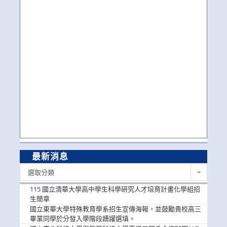
最新消息
最
選取分類
新
消
115 國立清華大學高中學生科學研究人才培育計畫化學組招
息
生簡章
國立東華大學特殊教育學系招生宣傳海報，並鼓勵貴校高三
畢業同學於分發入學階段踴躍選填。