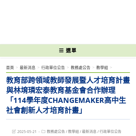
跳
轉
國立光復高級商工職業學校 National Kuangfu Commercial and Industrial
至
Vocational High School
主
要
內
容
選單
首頁
>
最新消息
>
行政單位公告
>
教務處公告
>
教學組
>
教育部跨領域教師發展暨人才培育計畫
與林堉璘宏泰教育基金會合作辦理
「114學年度CHANGEMAKER高中生
社會創新人才培育計畫」
Post
Post
2025-05-21
教務處公告
/
教學組
/
最新消息
/
行政單位公告
last
category: