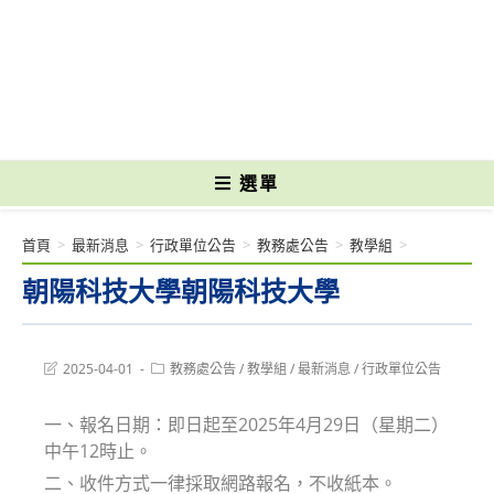
跳
轉
國立光復高級商工職業學校 National Kuangfu Commercial and Industrial
至
Vocational High School
主
要
內
容
選單
首頁
>
最新消息
>
行政單位公告
>
教務處公告
>
教學組
>
朝陽科技大學朝陽科技大學
Post
Post
2025-04-01
教務處公告
/
教學組
/
最新消息
/
行政單位公告
last
category:
modified:
一、報名日期：即日起至2025年4月29日（星期二）
中午12時止。
二、收件方式一律採取網路報名，不收紙本。