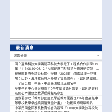
最新消息
最
選取分類
新
消
國立臺北科技大學與龍華科技大學電子工程系合作辦理115
息
年「115.08.10~08.12「AI賦能應用於智慧半導體研習營」，
歡迎學生踴躍報名參加
花蓮縣政府委請秀林國中辦理「2026面山面海論壇－花蓮
場：山野、海洋教育與戶外安全實務課程」，歡迎踴躍報名
參加
「全民英檢」中級、中高級測驗現正報名中
歷史學科中心參與辦理115學年度台語片影史，歡迎歷史科
及關心本議題之教師踴躍報名參加
國教署辦理「教育部國民及學前教育署辦理116年度高級中
等學校教學卓越獎初選實施計畫」，鼓勵教師踴躍報名
中華民國全國家長教育協會為辦理「116年大學及技專校院