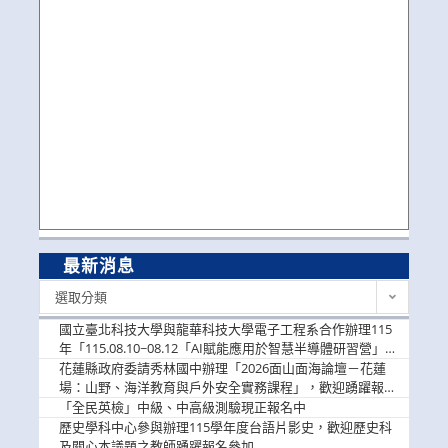
最新消息
最
選取分類
新
消
國立臺北科技大學與龍華科技大學電子工程系合作辦理115
息
年「115.08.10~08.12「AI賦能應用於智慧半導體研習營」，
歡迎學生踴躍報名參加
花蓮縣政府委請秀林國中辦理「2026面山面海論壇－花蓮
場：山野、海洋教育與戶外安全實務課程」，歡迎踴躍報名
參加
「全民英檢」中級、中高級測驗現正報名中
歷史學科中心參與辦理115學年度台語片影史，歡迎歷史科
及關心本議題之教師踴躍報名參加