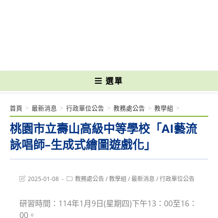
跳
轉
國立光復高級商工職業學校 National Kuangfu Commercial and Industrial
至
Vocational High School
主
要
內
容
選單
首頁
>
最新消息
>
行政單位公告
>
教務處公告
>
教學組
>
桃園市立壽山高級中等學校「AI藝流
詠唱師–生成式繪圖遊戲化」
Post
Post
2025-01-08
教務處公告
/
教學組
/
最新消息
/
行政單位公告
last
category:
modified:
研習時間：114年1月9日(星期四)下午13：00至16：
00。