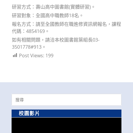
研習方式：壽山高中圖書館(實體研習)。
研習對象：全國高中職教師18名。
報名方式：請至全國教師在職進修資訊網報名，課程
代碼：4854169。
如有相關問題，請洽本校圖書館葉組長03-
3501778#913。
Post Views:
199
Search
for:
校園影片