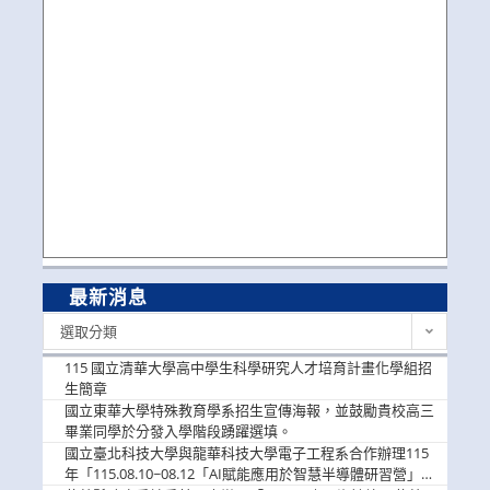
最新消息
最
選取分類
新
消
115 國立清華大學高中學生科學研究人才培育計畫化學組招
息
生簡章
國立東華大學特殊教育學系招生宣傳海報，並鼓勵貴校高三
畢業同學於分發入學階段踴躍選填。
國立臺北科技大學與龍華科技大學電子工程系合作辦理115
年「115.08.10~08.12「AI賦能應用於智慧半導體研習營」，