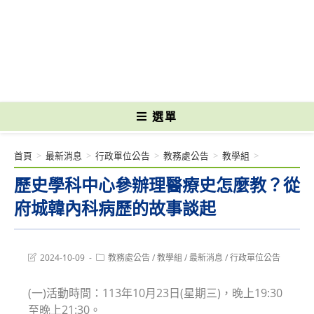
跳
轉
國立光復高級商工職業學校 National Kuangfu Commercial and Industrial
至
Vocational High School
主
要
內
容
選單
首頁
>
最新消息
>
行政單位公告
>
教務處公告
>
教學組
>
歷史學科中心參辦理醫療史怎麼教？從
府城韓內科病歷的故事談起
Post
Post
2024-10-09
教務處公告
/
教學組
/
最新消息
/
行政單位公告
last
category:
modified:
(一)活動時間：113年10月23日(星期三)，晚上19:30
至晚上21:30。