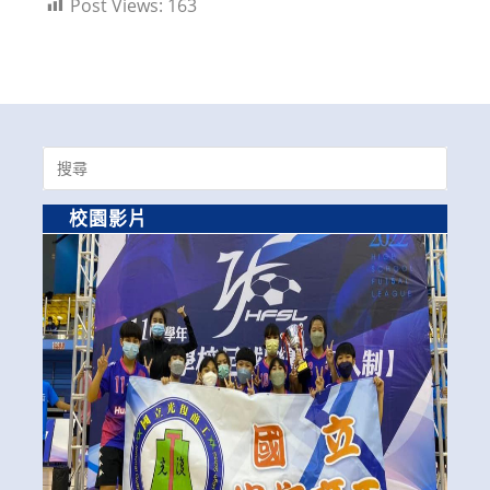
Post Views:
163
Search
for:
校園影片