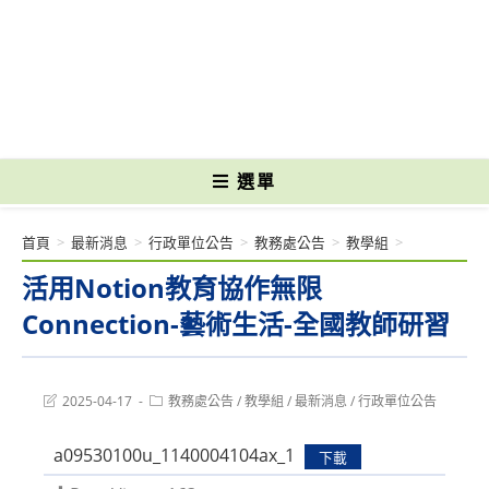
跳
轉
國立光復高級商工職業學校 National Kuangfu Commercial and Industrial
至
Vocational High School
主
要
內
容
選單
首頁
>
最新消息
>
行政單位公告
>
教務處公告
>
教學組
>
活用Notion教育協作無限
Connection-藝術生活-全國教師研習
Post
Post
2025-04-17
教務處公告
/
教學組
/
最新消息
/
行政單位公告
last
category:
modified:
a09530100u_1140004104ax_1
下載