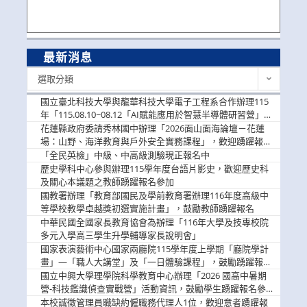
最新消息
最
選取分類
新
消
國立臺北科技大學與龍華科技大學電子工程系合作辦理115
息
年「115.08.10~08.12「AI賦能應用於智慧半導體研習營」，
歡迎學生踴躍報名參加
花蓮縣政府委請秀林國中辦理「2026面山面海論壇－花蓮
場：山野、海洋教育與戶外安全實務課程」，歡迎踴躍報名
參加
「全民英檢」中級、中高級測驗現正報名中
歷史學科中心參與辦理115學年度台語片影史，歡迎歷史科
及關心本議題之教師踴躍報名參加
國教署辦理「教育部國民及學前教育署辦理116年度高級中
等學校教學卓越獎初選實施計畫」，鼓勵教師踴躍報名
中華民國全國家長教育協會為辦理「116年大學及技專校院
多元入學高三學生升學輔導家長說明會」
國家表演藝術中心國家兩廳院115學年度上學期「廳院學計
畫」—「職人大講堂」及「一日體驗課程」，鼓勵踴躍報名
參與。
國立中興大學理學院科學教育中心辦理「2026 國高中暑期
營-科技鑑識偵查實戰營」活動資訊，鼓勵學生踴躍報名參
加。
本校誠徵管理員職缺約僱職務代理人1位，歡迎意者踴躍報