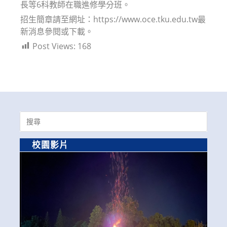
長等6科教師在職進修學分班。
招生簡章請至網址：https://www.oce.tku.edu.tw最
新消息參閱或下載。
Post Views:
168
Search
for:
校園影片