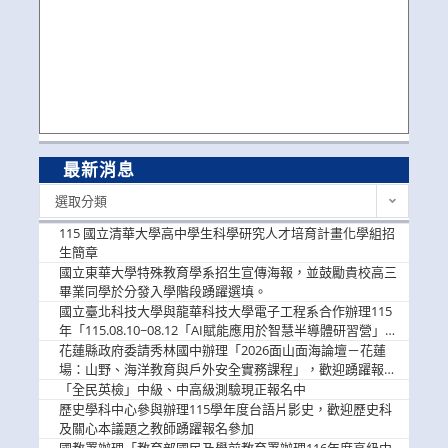
最新消息
最
選取分類
新
消
115 國立清華大學高中學生科學研究人才培育計畫化學組招
息
生簡章
國立東華大學特殊教育學系招生宣傳海報，並鼓勵貴校高三
畢業同學於分發入學階段踴躍選填。
國立臺北科技大學與龍華科技大學電子工程系合作辦理115
年「115.08.10~08.12「AI賦能應用於智慧半導體研習營」，
歡迎學生踴躍報名參加
花蓮縣政府委請秀林國中辦理「2026面山面海論壇－花蓮
場：山野、海洋教育與戶外安全實務課程」，歡迎踴躍報名
參加
「全民英檢」中級、中高級測驗現正報名中
歷史學科中心參與辦理115學年度台語片影史，歡迎歷史科
及關心本議題之教師踴躍報名參加