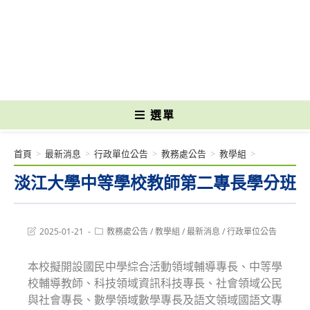
跳
轉
國立光復高級商工職業學校 National Kuangfu Commercial and Industrial
至
Vocational High School
主
要
內
容
選單
首頁
>
最新消息
>
行政單位公告
>
教務處公告
>
教學組
>
淡江大學中等學校教師第二專長學分班
Post
Post
2025-01-21
教務處公告
/
教學組
/
最新消息
/
行政單位公告
last
category:
modified:
本校擬開設國民中學綜合活動領域輔導專長、中等學
校輔導教師、科技領域資訊科技專長、社會領域公民
與社會專長、數學領域數學專長及語文領域國語文專