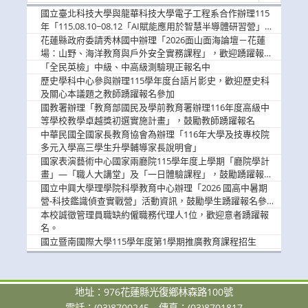
消
國立臺北科技大學與龍華科技大學電子工程系合作辦理115
息
年「115.08.10~08.12「AI賦能應用於智慧半導體研習營」，
歡迎學生踴躍報名參加
花蓮縣政府委請秀林國中辦理「2026面山面海論壇－花蓮
場：山野、海洋教育與戶外安全實務課程」，歡迎踴躍報名
參加
「全民英檢」中級、中高級測驗現正報名中
歷史學科中心參與辦理115學年度台語片影史，歡迎歷史科
及關心本議題之教師踴躍報名參加
國教署辦理「教育部國民及學前教育署辦理116年度高級中
等學校教學卓越獎初選實施計畫」，鼓勵教師踴躍報名
中華民國全國家長教育協會為辦理「116年大學及技專校院
多元入學高三學生升學輔導家長說明會」
國家表演藝術中心國家兩廳院115學年度上學期「廳院學計
畫」—「職人大講堂」及「一日體驗課程」，鼓勵踴躍報名
參與。
國立中興大學理學院科學教育中心辦理「2026 國高中暑期
營-科技鑑識偵查實戰營」活動資訊，鼓勵學生踴躍報名參
加。
本校誠徵管理員職缺約僱職務代理人1位，歡迎意者踴躍報
名。
國立暨南國際大學115學年度第1學期推廣教育課程招生
地址：976花蓮縣光復鄉林森路100號
電話：(03)8700245
傳真：(03)8701817