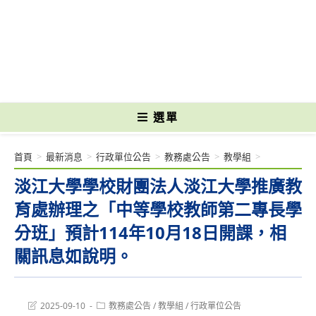
跳
轉
國立光復高級商工職業學校 National Kuangfu Commercial and Industrial
至
Vocational High School
主
要
內
容
選單
首頁
>
最新消息
>
行政單位公告
>
教務處公告
>
教學組
>
淡江大學學校財團法人淡江大學推廣教
育處辦理之「中等學校教師第二專長學
分班」預計114年10月18日開課，相
關訊息如說明。
Post
Post
2025-09-10
教務處公告
/
教學組
/
行政單位公告
last
category: