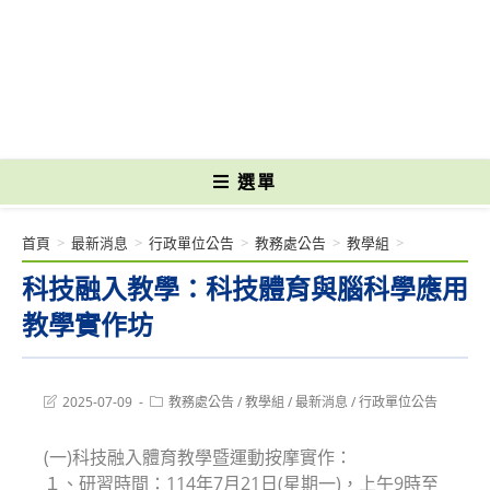
跳
轉
國立光復高級商工職業學校 National Kuangfu Commercial and Industrial
至
Vocational High School
主
要
內
容
選單
首頁
>
最新消息
>
行政單位公告
>
教務處公告
>
教學組
>
科技融入教學：科技體育與腦科學應用
教學實作坊
Post
Post
2025-07-09
教務處公告
/
教學組
/
最新消息
/
行政單位公告
last
category:
modified:
(一)科技融入體育教學暨運動按摩實作：
１、研習時間：114年7月21日(星期一)，上午9時至