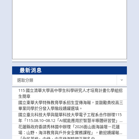
最新消息
最
選取分類
新
消
115 國立清華大學高中學生科學研究人才培育計畫化學組招
息
生簡章
國立東華大學特殊教育學系招生宣傳海報，並鼓勵貴校高三
畢業同學於分發入學階段踴躍選填。
國立臺北科技大學與龍華科技大學電子工程系合作辦理115
年「115.08.10~08.12「AI賦能應用於智慧半導體研習營」，
歡迎學生踴躍報名參加
花蓮縣政府委請秀林國中辦理「2026面山面海論壇－花蓮
場：山野、海洋教育與戶外安全實務課程」，歡迎踴躍報名
參加
「全民英檢」中級、中高級測驗現正報名中