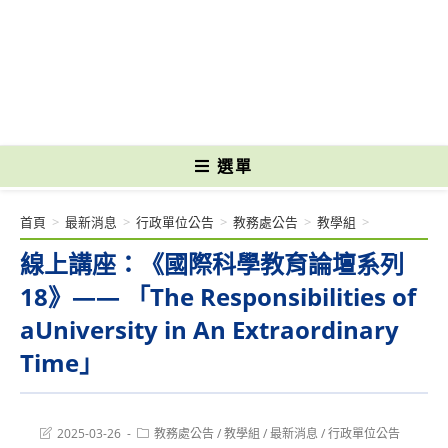
跳
轉
國立光復高級商工職業學校 National Kuangfu Commercial and Industrial
至
Vocational High School
主
要
內
容
選單
首頁
>
最新消息
>
行政單位公告
>
教務處公告
>
教學組
>
線上講座：《國際科學教育論壇系列
18》—— 「The Responsibilities of
aUniversity in An Extraordinary
Time」
Post
Post
2025-03-26
教務處公告
/
教學組
/
最新消息
/
行政單位公告
last
category: