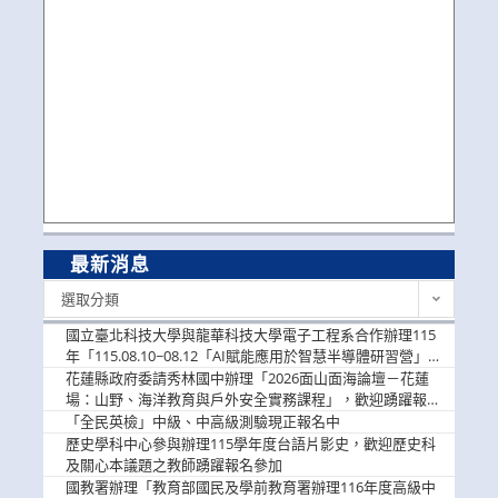
最新消息
最
選取分類
新
消
國立臺北科技大學與龍華科技大學電子工程系合作辦理115
息
年「115.08.10~08.12「AI賦能應用於智慧半導體研習營」，
歡迎學生踴躍報名參加
花蓮縣政府委請秀林國中辦理「2026面山面海論壇－花蓮
場：山野、海洋教育與戶外安全實務課程」，歡迎踴躍報名
參加
「全民英檢」中級、中高級測驗現正報名中
歷史學科中心參與辦理115學年度台語片影史，歡迎歷史科
及關心本議題之教師踴躍報名參加
國教署辦理「教育部國民及學前教育署辦理116年度高級中