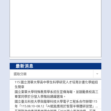
最新消息
最
選取分類
新
消
115 國立清華大學高中學生科學研究人才培育計畫化學組招
息
生簡章
國立東華大學特殊教育學系招生宣傳海報，並鼓勵貴校高三
畢業同學於分發入學階段踴躍選填。
國立臺北科技大學與龍華科技大學電子工程系合作辦理115
年「115.08.10~08.12「AI賦能應用於智慧半導體研習營」，
歡迎學生踴躍報名參加
花蓮縣政府委請秀林國中辦理「2026面山面海論壇－花蓮