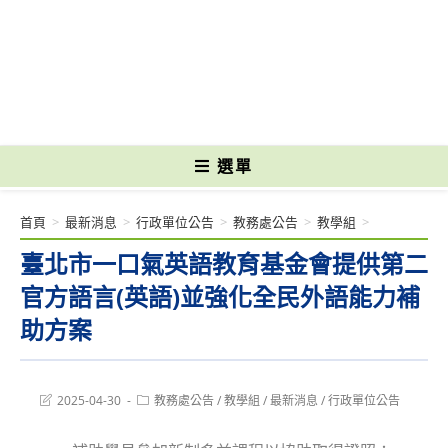
跳
轉
國立光復高級商工職業學校 National Kuangfu Commercial and Industrial
至
Vocational High School
主
要
內
容
選單
首頁
>
最新消息
>
行政單位公告
>
教務處公告
>
教學組
>
臺北市一口氣英語教育基金會提供第二
官方語言(英語)並強化全民外語能力補
助方案
Post
Post
2025-04-30
教務處公告
/
教學組
/
最新消息
/
行政單位公告
last
category:
modified: