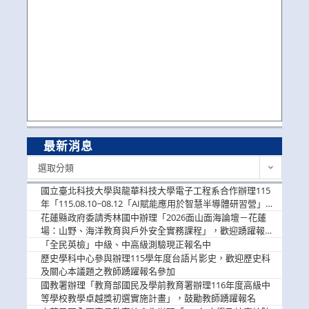
最新消息
最
選取分類
新
消
國立臺北科技大學與龍華科技大學電子工程系合作辦理115
息
年「115.08.10~08.12「AI賦能應用於智慧半導體研習營」，
歡迎學生踴躍報名參加
花蓮縣政府委請秀林國中辦理「2026面山面海論壇－花蓮
場：山野、海洋教育與戶外安全實務課程」，歡迎踴躍報名
參加
「全民英檢」中級、中高級測驗現正報名中
歷史學科中心參與辦理115學年度台語片影史，歡迎歷史科
及關心本議題之教師踴躍報名參加
國教署辦理「教育部國民及學前教育署辦理116年度高級中
等學校教學卓越獎初選實施計畫」，鼓勵教師踴躍報名