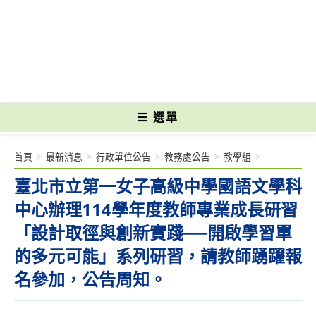
跳
轉
國立光復高級商工職業學校 National Kuangfu Commercial and Industrial
至
Vocational High School
主
要
內
容
選單
首頁
>
最新消息
>
行政單位公告
>
教務處公告
>
教學組
>
臺北市立第一女子高級中學國語文學科
中心辦理114學年度教師專業成長研習
「設計取徑與創新實踐──開啟學習單
的多元可能」系列研習，請教師踴躍報
名參加，公告周知。