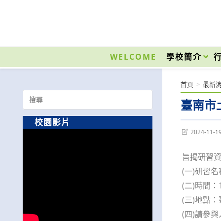
跳
轉
至
國立光復高級商工職業學校 National Kuangfu Commercial and Industrial Vocati
主
要
WELCOME
學校簡介
內
容
首頁
>
最新
Search
臺南市
for:
校園影片
Post
2024-11-1
last
modified:
旨揭研習
(一)研習
(二)時間：
(三)地點
(四)請參