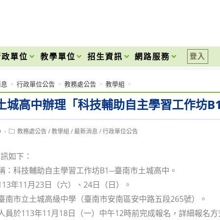
onal High School
行政單位
教學單位
招生資訊
網路服務
登入
消息
>
行政單位公告
>
教務處公告
>
教學組
>
土城高中辦理「科技輔助自主學習工作坊B
Post
9
教務處公告
/
教學組
/
最新消息
/
行政單位公告
category:
資訊如下：
名稱：科技輔助自主學習工作坊B1─臺南市土城高中。
113年11月23日（六）、24日（日）。
：臺南市立土城高級中學（臺南市安南區安中路五段265號）。
與人員於113年11月18日（一）中午12時前完成報名，詳細報名