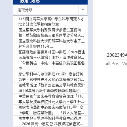
最新消息
最
選取分類
新
消
115 國立清華大學高中學生科學研究人才
息
培育計畫化學組招生簡章
國立東華大學特殊教育學系招生宣傳海
報，並鼓勵貴校高三畢業同學於分發入學
階段踴躍選填。
國立臺北科技大學與龍華科技大學電子工
程系合作辦理115年
「115.08.10~08.12「AI賦能應用於智慧半
花蓮縣政府委請秀林國中辦理「2026面山
2062349
導體研習營」，歡迎學生踴躍報名參加
面海論壇－花蓮場：山野、海洋教育與戶
外安全實務課程」，歡迎踴躍報名參加
「全民英檢」中級、中高級測驗現正報名
Post Vi
中
歷史學科中心參與辦理115學年度台語片
影史，歡迎歷史科及關心本議題之教師踴
躍報名參加
國教署辦理「教育部國民及學前教育署辦
理116年度高級中等學校教學卓越獎初選
實施計畫」，鼓勵教師踴躍報名
中華民國全國家長教育協會為辦理「116
年大學及技專校院多元入學高三學生升學
輔導家長說明會」
國家表演藝術中心國家兩廳院115學年度
上學期「廳院學計畫」—「職人大講堂」
及「一日體驗課程」，鼓勵踴躍報名參
國立中興大學理學院科學教育中心辦理
與。
「2026 國高中暑期營-科技鑑識偵查實戰