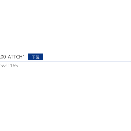
A00_ATTCH1
下載
ews:
165