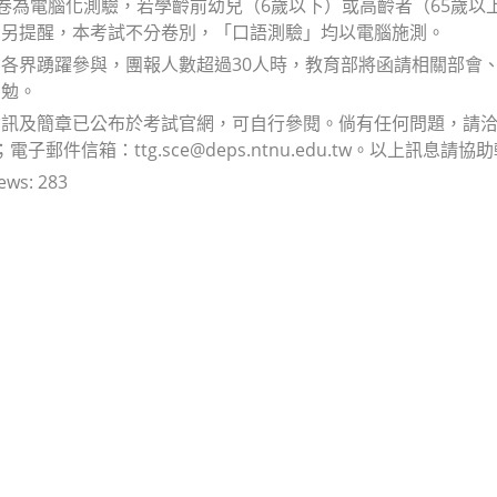
卷為電腦化測驗，若學齡前幼兒（6歲以下）或高齡者（65歲
。另提醒，本考試不分卷別，「口語測驗」均以電腦施測。
各界踴躍參與，團報人數超過30人時，教育部將函請相關部會
嘉勉。
訊及簡章已公布於考試官網，可自行參閱。倘有任何問題，請洽總試務中
64；電子郵件信箱：ttg.sce@deps.ntnu.edu.tw。以上訊息請
ews:
283