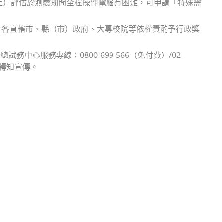
以上）評估於測驗期間全程操作電腦有困難，可申請「特殊需
、各直轄市、縣（市）政府、大專校院等依權責酌予行政獎
心服務專線：0800-699-566（免付費）/02-
協助轉知宣傳。