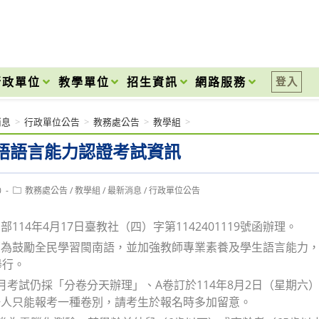
onal High School
行政單位
教學單位
招生資訊
網路服務
登入
消息
>
行政單位公告
>
教務處公告
>
教學組
>
語語言能力認證考試資訊
Post
0
教務處公告
/
教學組
/
最新消息
/
行政單位公告
category:
114年4月17日臺教社（四）字第1142401119號函辦理。
為鼓勵全民學習閩南語，並加強教師專業素養及學生語言能力，自
舉行。
月考試仍採「分卷分天辦理」、A卷訂於114年8月2日（星期六）
一人只能報考一種卷別，請考生於報名時多加留意。