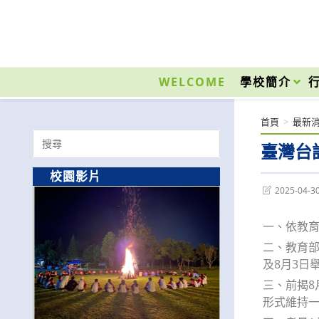
跳
轉
至
國立光復高級商工職業學校 National Kuangfu Commercial and Industrial Vocati
主
要
WELCOME
學校簡介
內
容
首頁
>
最新
Search
臺灣台
for:
校園影片
Post
2025-04-3
last
modified:
一、依教育部
二、教育部
及8月3日
三、前揭8
形式維持