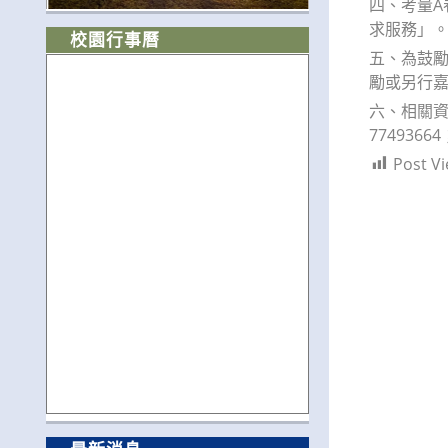
四、考量A
求服務」
校園行事曆
五、為鼓勵
勵或另行
六、相關資
774936
Post Vi