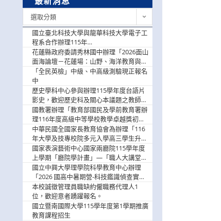
最新消息
最
選取分類
新
消
國立臺北科技大學與龍華科技大學電子工
息
程系合作辦理115年
「115.08.10~08.12「AI賦能應用於智慧半
花蓮縣政府委請秀林國中辦理「2026面山
導體研習營」，歡迎學生踴躍報名參加
面海論壇－花蓮場：山野、海洋教育與戶
外安全實務課程」，歡迎踴躍報名參加
「全民英檢」中級、中高級測驗現正報名
中
歷史學科中心參與辦理115學年度台語片
影史，歡迎歷史科及關心本議題之教師踴
躍報名參加
國教署辦理「教育部國民及學前教育署辦
理116年度高級中等學校教學卓越獎初選
實施計畫」，鼓勵教師踴躍報名
中華民國全國家長教育協會為辦理「116
年大學及技專校院多元入學高三學生升學
輔導家長說明會」
國家表演藝術中心國家兩廳院115學年度
上學期「廳院學計畫」—「職人大講堂」
及「一日體驗課程」，鼓勵踴躍報名參
國立中興大學理學院科學教育中心辦理
與。
「2026 國高中暑期營-科技鑑識偵查實戰
營」活動資訊，鼓勵學生踴躍報名參加。
本校誠徵管理員職缺約僱職務代理人1
位，歡迎意者踴躍報名。
國立暨南國際大學115學年度第1學期推廣
教育課程招生