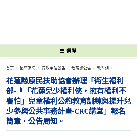
跳
轉
國立光復高級商工職業學校 National Kuangfu Commercial and Industrial
至
Vocational High School
主
要
內
容
選單
首頁
>
最新消息
>
行政單位公告
>
教務處公告
>
教學組
>
花蓮縣原民扶助協會辦理「衛生福利
部-『「花蓮兒少權利俠，擁有權利不
害怕」兒童權利公約教育訓練與提升兒
少參與公共事務計畫-CRC講堂」報名
簡章，公告周知。