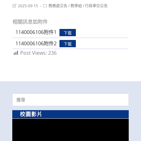
Post
Post
2025-09-15
教務處公告
/
教學組
/
行政單位公告
last
category:
modified:
相關訊息如附件
1140006106附件1
下載
1140006106附件2
下載
Post Views:
236
Search
for:
校園影片