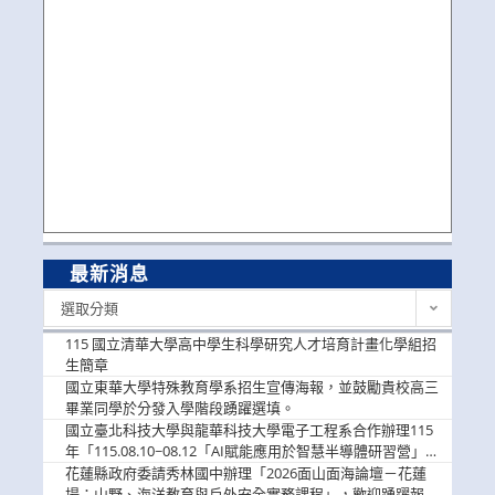
最新消息
最
選取分類
新
消
115 國立清華大學高中學生科學研究人才培育計畫化學組招
息
生簡章
國立東華大學特殊教育學系招生宣傳海報，並鼓勵貴校高三
畢業同學於分發入學階段踴躍選填。
國立臺北科技大學與龍華科技大學電子工程系合作辦理115
年「115.08.10~08.12「AI賦能應用於智慧半導體研習營」，
歡迎學生踴躍報名參加
花蓮縣政府委請秀林國中辦理「2026面山面海論壇－花蓮
場：山野、海洋教育與戶外安全實務課程」，歡迎踴躍報名