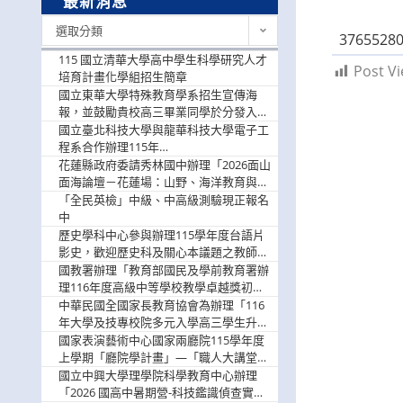
最新消息
最
選取分類
3765528
新
消
115 國立清華大學高中學生科學研究人才
Post Vi
息
培育計畫化學組招生簡章
國立東華大學特殊教育學系招生宣傳海
報，並鼓勵貴校高三畢業同學於分發入學
階段踴躍選填。
國立臺北科技大學與龍華科技大學電子工
程系合作辦理115年
「115.08.10~08.12「AI賦能應用於智慧半
花蓮縣政府委請秀林國中辦理「2026面山
導體研習營」，歡迎學生踴躍報名參加
面海論壇－花蓮場：山野、海洋教育與戶
外安全實務課程」，歡迎踴躍報名參加
「全民英檢」中級、中高級測驗現正報名
中
歷史學科中心參與辦理115學年度台語片
影史，歡迎歷史科及關心本議題之教師踴
躍報名參加
國教署辦理「教育部國民及學前教育署辦
理116年度高級中等學校教學卓越獎初選
實施計畫」，鼓勵教師踴躍報名
中華民國全國家長教育協會為辦理「116
年大學及技專校院多元入學高三學生升學
輔導家長說明會」
國家表演藝術中心國家兩廳院115學年度
上學期「廳院學計畫」—「職人大講堂」
及「一日體驗課程」，鼓勵踴躍報名參
國立中興大學理學院科學教育中心辦理
與。
「2026 國高中暑期營-科技鑑識偵查實戰