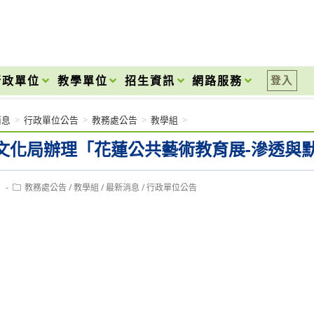
onal High School
行政單位
教學單位
招生資訊
網路服務
登入
消息
>
行政單位公告
>
教務處公告
>
教學組
>
文化局辦理「花蓮公共藝術教育展-滲透與
Post
1
教務處公告
/
教學組
/
最新消息
/
行政單位公告
category: