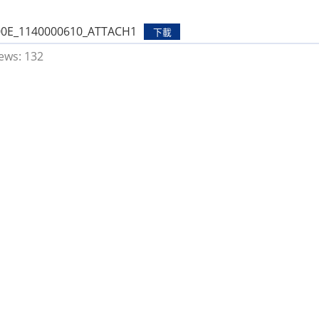
00E_1140000610_ATTACH1
下載
ews:
132