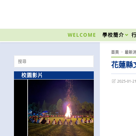
跳
轉
至
國立光復高級商工職業學校 National Kuangfu Commercial and Industrial Vocati
主
要
WELCOME
學校簡介
內
容
首頁
>
最新
Search
花蓮縣
for:
校園影片
Post
2025-01-2
last
modified: